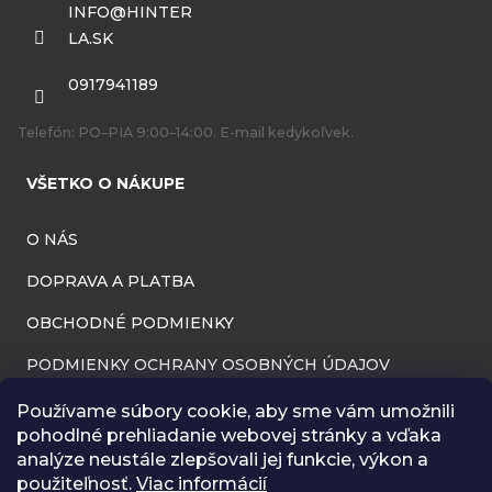
ä
INFO
@
HINTER
LA.SK
t
i
0917941189
e
Telefón: PO–PIA 9:00–14:00. E-mail kedykoľvek.
VŠETKO O NÁKUPE
O NÁS
DOPRAVA A PLATBA
OBCHODNÉ PODMIENKY
PODMIENKY OCHRANY OSOBNÝCH ÚDAJOV
INFORMÁCIE O PREVÁDZKOVATEĽOVI
Používame súbory cookie, aby sme vám umožnili
pohodlné prehliadanie webovej stránky a vďaka
REKLAMAČNÝ PORIADOK
analýze neustále zlepšovali jej funkcie, výkon a
použiteľnosť.
Viac informácií
ODSTÚPENIE OD ZMLUVY (VRÁTENIE TOVARU)