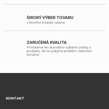
ŠIROKÝ VÝBER TOVARU
z ktorého si každý vyberie
ZARUČENÁ KVALITA
Ponúkame len starostlivo vybrané značky a
produkty. Ak sa vyskytne problém, okamžite
konáme.
Z
á
KONTAKT
p