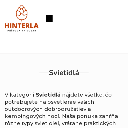
Prejsť
na
obsah
Nákupný
košík
Svietidlá
V kategórii
Svietidlá
nájdete všetko, čo
potrebujete na osvetlenie vašich
outdoorových dobrodružstiev a
kempingových nocí. Naša ponuka zahŕňa
rôzne typy svietidiel, vrátane praktických