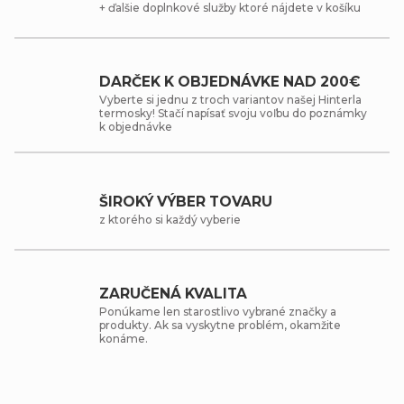
+ ďalšie doplnkové služby ktoré nájdete v košíku
DARČEK K OBJEDNÁVKE NAD 200€
Vyberte si jednu z troch variantov našej Hinterla
termosky! Stačí napísať svoju voľbu do poznámky
k objednávke
ŠIROKÝ VÝBER TOVARU
z ktorého si každý vyberie
ZARUČENÁ KVALITA
Ponúkame len starostlivo vybrané značky a
produkty. Ak sa vyskytne problém, okamžite
konáme.