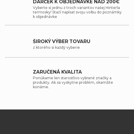
DARČEK K OBJEDNÁVKE NAD 200€
Vyberte si jednu z troch variantov našej Hinterla
termosky! Stačí napísať svoju voľbu do poznámky
k objednávke
ŠIROKÝ VÝBER TOVARU
z ktorého si každý vyberie
ZARUČENÁ KVALITA
Ponúkame len starostlivo vybrané značky a
produkty. Ak sa vyskytne problém, okamžite
konáme.
Z