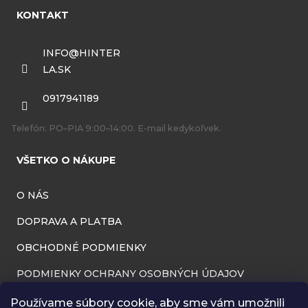
á
KONTAKT
p
ä
INFO
@
HINTER
LA.SK
t
i
0917941189
e
Telefón: PO–PIA 9:00–14:00. E-mail kedykoľvek.
VŠETKO O NÁKUPE
O NÁS
DOPRAVA A PLATBA
OBCHODNÉ PODMIENKY
PODMIENKY OCHRANY OSOBNÝCH ÚDAJOV
INFORMÁCIE O PREVÁDZKOVATEĽOVI
Používame súbory cookie, aby sme vám umožnili