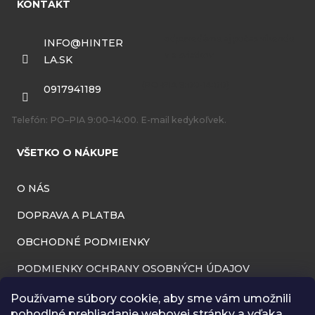
KONTAKT
p
ä
INFO
@
HINTER
LA.SK
t
i
0917941189
e
Telefón: PO–PIA 9:00–14:00. E-mail kedykoľvek.
VŠETKO O NÁKUPE
O NÁS
DOPRAVA A PLATBA
OBCHODNÉ PODMIENKY
PODMIENKY OCHRANY OSOBNÝCH ÚDAJOV
INFORMÁCIE O PREVÁDZKOVATEĽOVI
Používame súbory cookie, aby sme vám umožnili
pohodlné prehliadanie webovej stránky a vďaka