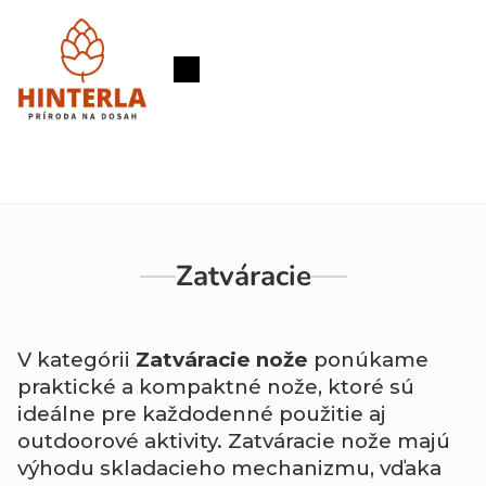
Prejsť
na
obsah
Nákupný
košík
Zatváracie
V kategórii
Zatváracie nože
ponúkame
praktické a kompaktné nože, ktoré sú
ideálne pre každodenné použitie aj
outdoorové aktivity. Zatváracie nože majú
výhodu skladacieho mechanizmu, vďaka