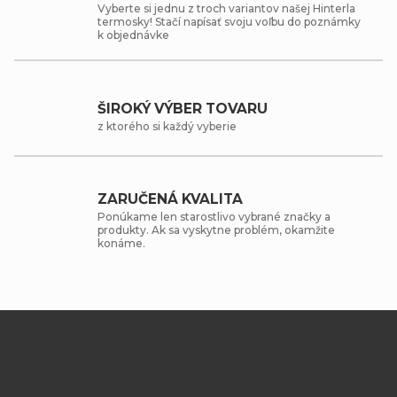
Vyberte si jednu z troch variantov našej Hinterla
termosky! Stačí napísať svoju voľbu do poznámky
k objednávke
ŠIROKÝ VÝBER TOVARU
z ktorého si každý vyberie
ZARUČENÁ KVALITA
Ponúkame len starostlivo vybrané značky a
produkty. Ak sa vyskytne problém, okamžite
konáme.
Z
á