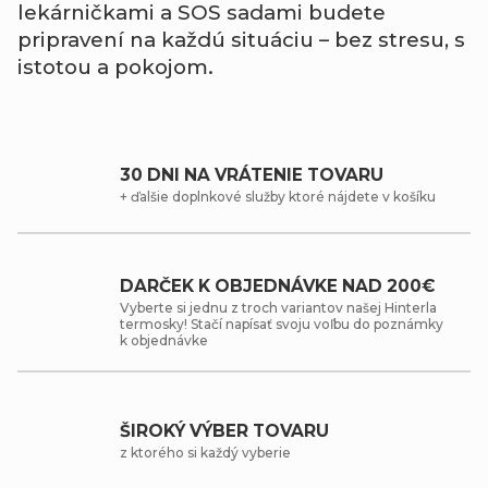
lekárničkami
a
SOS
sadami
budete
pripravení
na
každú
situáciu –
bez
stresu,
s
istotou
a
pokojom.
30 DNI NA VRÁTENIE TOVARU
+ ďalšie doplnkové služby ktoré nájdete v košíku
DARČEK K OBJEDNÁVKE NAD 200€
Vyberte si jednu z troch variantov našej Hinterla
termosky! Stačí napísať svoju voľbu do poznámky
k objednávke
ŠIROKÝ VÝBER TOVARU
z ktorého si každý vyberie