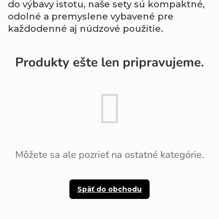
do
výbavy
istotu,
naše
sety
sú
kompaktné,
odolné
a
premyslene
vybavené
pre
každodenné
aj
núdzové
použitie.
Produkty ešte len pripravujeme.
Môžete sa ale pozrieť na ostatné kategórie.
Späť do obchodu