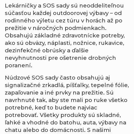
Lekárničky
a
SOS
sady
sú
neoddeliteľnou
súčasťou
každej
outdoorovej
výbavy –
od
rodinného
výletu
cez
túru
v
horách
až
po
prežitie
v
náročných
podmienkach.
Obsahujú
základné
zdravotnícke
potreby,
ako
sú
obväzy,
náplasti,
nožnice,
rukavice,
dezinfekčné
obrúsky
a
ďalšie
nevyhnutnosti
pre
ošetrenie
drobných
poranení.
Núdzové
SOS
sady
často
obsahujú
aj
signalizačné
zrkadlá,
píšťalky,
tepelné
fólie,
zapaľovanie
a
iné
prvky
na
prežitie.
Sú
navrhnuté
tak,
aby
ste
mali
po
ruke
všetko
potrebné,
keď
to
budete
najviac
potrebovať.
Všetky
produkty
sú
skladné,
ľahké
a
vhodné
do
batohu,
auta,
výbavy
na
chatu
alebo
do
domácnosti.
S
našimi