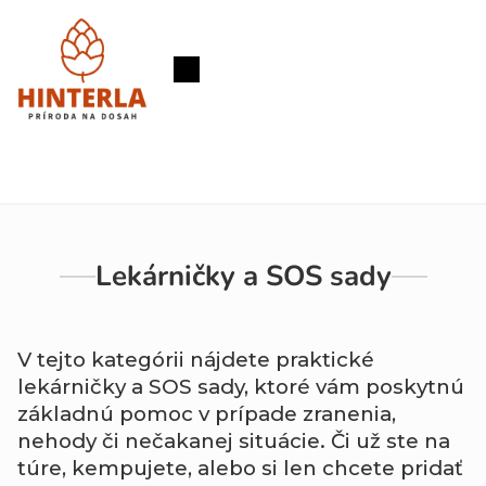
Prejsť
na
obsah
Nákupný
košík
Lekárničky a SOS sady
V
tejto
kategórii
nájdete
praktické
lekárničky
a
SOS
sady,
ktoré
vám
poskytnú
základnú
pomoc
v
prípade
zranenia,
nehody
či
nečakanej
situácie.
Či
už
ste
na
túre,
kempujete,
alebo
si
len
chcete
pridať