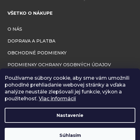
VŠETKO O NÁKUPE
O NÁS
DOPRAVA A PLATBA
OBCHODNÉ PODMIENKY
PODMIENKY OCHRANY OSOBNÝCH ÚDAJOV
INFORMÁCIE O PREVÁDZKOVATEĽOVI
Používame súbory cookie, aby sme vám umožnili
pohodlné prehliadanie webovej stránky a vďaka
REKLAMAČNÝ PORIADOK
analýze neustále zlepšovali jej funkcie, výkon a
použiteľnosť.
Viac informácií
ODSTÚPENIE OD ZMLUVY (VRÁTENIE TOVARU)
BLOG
Nastavenie
RÔZNA GALÉRIA
Súhlasím