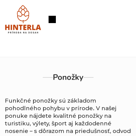
Prejsť
na
obsah
Nákupný
košík
Ponožky
Funkčné ponožky sú základom
pohodlného pohybu v prírode. V našej
ponuke nájdete kvalitné ponožky na
turistiku, výlety, šport aj každodenné
nosenie – s dôrazom na priedušnosť, odvod