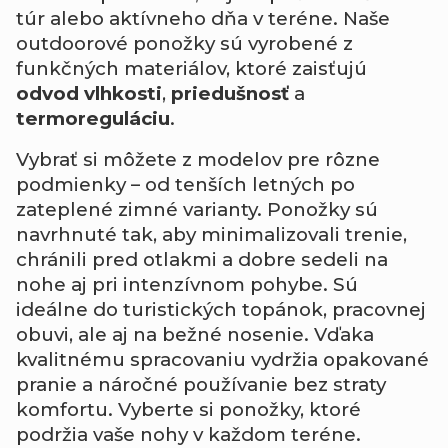
túr alebo aktívneho dňa v teréne. Naše
outdoorové ponožky sú vyrobené z
funkčných materiálov, ktoré zaisťujú
odvod vlhkosti
,
priedušnosť
a
termoreguláciu
.
Vybrať si môžete z modelov pre rôzne
podmienky – od tenších letných po
zateplené zimné varianty. Ponožky sú
navrhnuté tak, aby minimalizovali trenie,
chránili pred otlakmi a dobre sedeli na
nohe aj pri intenzívnom pohybe.
Sú
ideálne do turistických topánok, pracovnej
obuvi, ale aj na bežné nosenie. Vďaka
kvalitnému spracovaniu vydržia opakované
pranie a náročné používanie bez straty
komfortu. Vyberte si ponožky, ktoré
podržia vaše nohy v každom teréne.