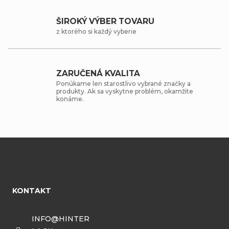
ŠIROKÝ VÝBER TOVARU
z ktorého si každý vyberie
ZARUČENÁ KVALITA
Ponúkame len starostlivo vybrané značky a
produkty. Ak sa vyskytne problém, okamžite
konáme.
Z
á
KONTAKT
p
ä
INFO
@
HINTER