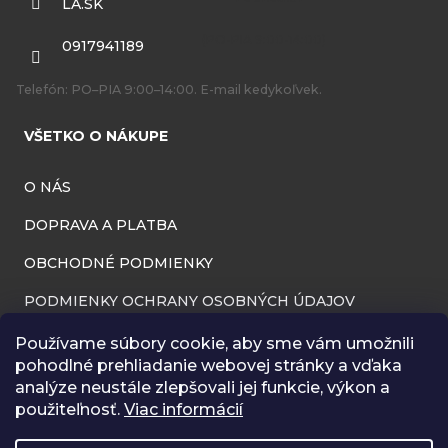
LA.SK
t
i
0917941189
e
Telefón: PO–PIA 9:00–14:00. E-mail kedykoľvek.
VŠETKO O NÁKUPE
O NÁS
DOPRAVA A PLATBA
OBCHODNÉ PODMIENKY
PODMIENKY OCHRANY OSOBNÝCH ÚDAJOV
INFORMÁCIE O PREVÁDZKOVATEĽOVI
Používame súbory cookie, aby sme vám umožnili
pohodlné prehliadanie webovej stránky a vďaka
REKLAMAČNÝ PORIADOK
analýze neustále zlepšovali jej funkcie, výkon a
použiteľnosť.
Viac informácií
ODSTÚPENIE OD ZMLUVY (VRÁTENIE TOVARU)