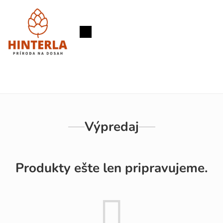
Prejsť
na
obsah
Nákupný
košík
Výpredaj
Produkty ešte len pripravujeme.