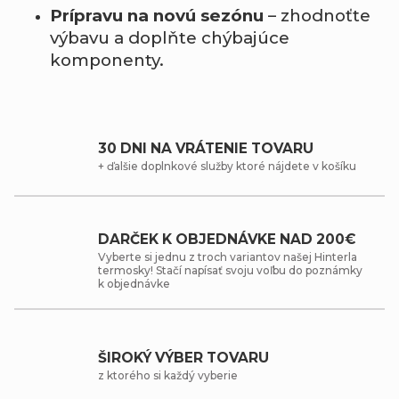
Prípravu na novú sezónu
– zhodnoťte
výbavu a doplňte chýbajúce
komponenty.
30 DNI NA VRÁTENIE TOVARU
+ ďalšie doplnkové služby ktoré nájdete v košíku
DARČEK K OBJEDNÁVKE NAD 200€
Vyberte si jednu z troch variantov našej Hinterla
termosky! Stačí napísať svoju voľbu do poznámky
k objednávke
ŠIROKÝ VÝBER TOVARU
z ktorého si každý vyberie