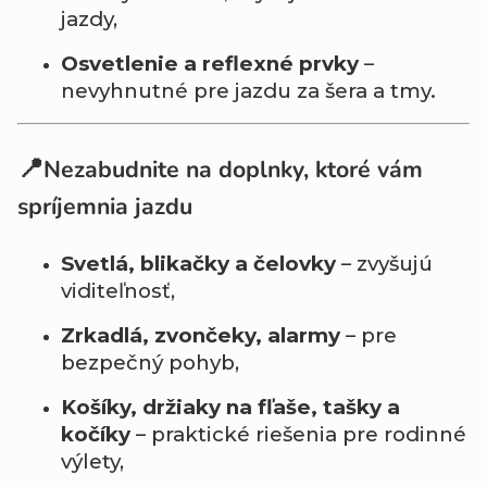
jazdy,
Osvetlenie a reflexné prvky
–
nevyhnutné pre jazdu za šera a tmy.
📍
Nezabudnite na doplnky, ktoré vám
spríjemnia jazdu
Svetlá, blikačky a čelovky
– zvyšujú
viditeľnosť,
Zrkadlá, zvončeky, alarmy
– pre
bezpečný pohyb,
Košíky, držiaky na fľaše, tašky a
kočíky
– praktické riešenia pre rodinné
výlety,