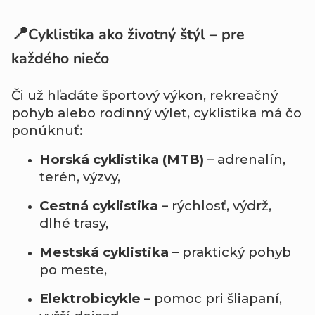
📍
Cyklistika ako životný štýl – pre
každého niečo
Či už hľadáte športový výkon, rekreačný
pohyb alebo rodinný výlet, cyklistika má čo
ponúknuť:
Horská cyklistika (MTB)
– adrenalín,
terén, výzvy,
Cestná cyklistika
– rýchlosť, výdrž,
dlhé trasy,
Mestská cyklistika
– praktický pohyb
po meste,
Elektrobicykle
– pomoc pri šliapaní,