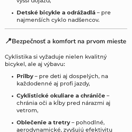
vyšší dojazd,
Detské bicykle a odrážadlá
– pre
najmenších cyklo nadšencov.
📍
Bezpečnosť a komfort na prvom mieste
Cyklistika si vyžaduje nielen kvalitný
bicykel, ale aj výbavu:
Prilby
– pre deti aj dospelých, na
každodenné aj profi jazdy,
Cyklistické okuliare a chrániče
–
chránia oči a kĺby pred nárazmi aj
vetrom,
Oblečenie a tretry
– pohodlné,
aerodynamické, zvyšujú efektivitu