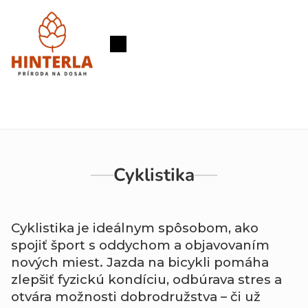
Prejsť
na
obsah
Nákupný
košík
Cyklistika
Cyklistika je ideálnym spôsobom, ako
spojiť šport s oddychom a objavovaním
nových miest. Jazda na bicykli pomáha
zlepšiť fyzickú kondíciu, odbúrava stres a
otvára možnosti dobrodružstva – či už