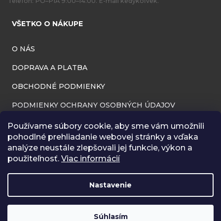
Telefón: PO–PIA 9:00–14:00. E-mail kedykoľvek.
VŠETKO O NÁKUPE
O NÁS
DOPRAVA A PLATBA
OBCHODNÉ PODMIENKY
PODMIENKY OCHRANY OSOBNÝCH ÚDAJOV
INFORMÁCIE O PREVÁDZKOVATEĽOVI
Používame súbory cookie, aby sme vám umožnili
pohodlné prehliadanie webovej stránky a vďaka
REKLAMAČNÝ PORIADOK
analýze neustále zlepšovali jej funkcie, výkon a
použiteľnosť.
Viac informácií
ODSTÚPENIE OD ZMLUVY (VRÁTENIE TOVARU)
BLOG
Nastavenie
RÔZNA GALÉRIA
Súhlasím