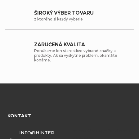
ŠIROKÝ VÝBER TOVARU
z ktorého si každý vyberie
ZARUČENÁ KVALITA
Ponúkame len starostlivo vybrané značky a
produkty. Ak sa vyskytne problém, okamžite
konáme.
Z
á
KONTAKT
p
ä
INFO
@
HINTER