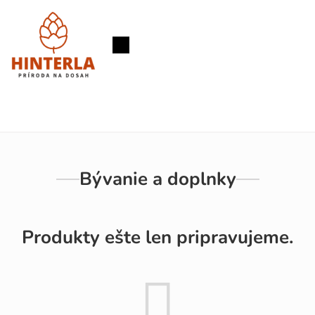
Prejsť
na
obsah
Nákupný
košík
Bývanie a doplnky
Produkty ešte len pripravujeme.