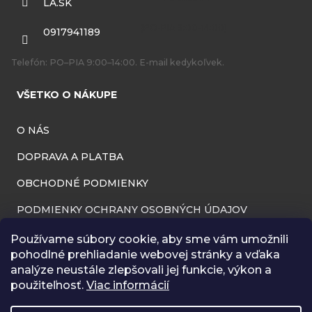
LA.SK
t
i
0917941189
e
Telefón: PO–PIA 9:00–14:00. E-mail kedykoľvek.
VŠETKO O NÁKUPE
O NÁS
DOPRAVA A PLATBA
OBCHODNÉ PODMIENKY
PODMIENKY OCHRANY OSOBNÝCH ÚDAJOV
INFORMÁCIE O PREVÁDZKOVATEĽOVI
Používame súbory cookie, aby sme vám umožnili
pohodlné prehliadanie webovej stránky a vďaka
REKLAMAČNÝ PORIADOK
analýze neustále zlepšovali jej funkcie, výkon a
použiteľnosť.
Viac informácií
ODSTÚPENIE OD ZMLUVY (VRÁTENIE TOVARU)