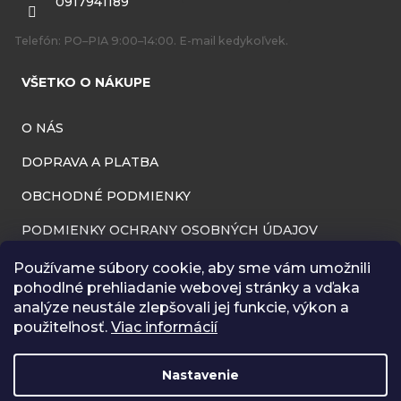
i
0917941189
e
Telefón: PO–PIA 9:00–14:00. E-mail kedykoľvek.
VŠETKO O NÁKUPE
O NÁS
DOPRAVA A PLATBA
OBCHODNÉ PODMIENKY
PODMIENKY OCHRANY OSOBNÝCH ÚDAJOV
INFORMÁCIE O PREVÁDZKOVATEĽOVI
Používame súbory cookie, aby sme vám umožnili
pohodlné prehliadanie webovej stránky a vďaka
REKLAMAČNÝ PORIADOK
analýze neustále zlepšovali jej funkcie, výkon a
použiteľnosť.
Viac informácií
ODSTÚPENIE OD ZMLUVY (VRÁTENIE TOVARU)
BLOG
Nastavenie
RÔZNA GALÉRIA