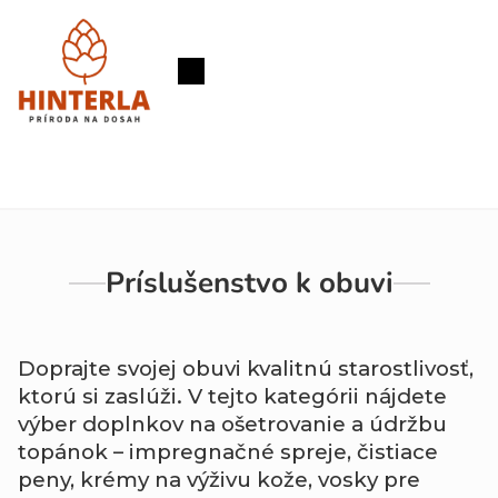
Prejsť
na
obsah
Nákupný
košík
Príslušenstvo k obuvi
Doprajte
svojej
obuvi
kvalitnú
starostlivosť,
ktorú
si
zaslúži.
V
tejto
kategórii
nájdete
výber
doplnkov
na
ošetrovanie
a
údržbu
topánok –
impregnačné
spreje,
čistiace
peny,
krémy
na
výživu
kože,
vosky
pre