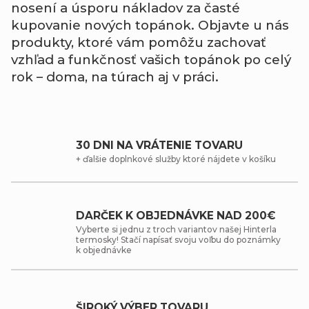
nosení
a
úsporu
nákladov
za
časté
kupovanie
nových
topánok.
Objavte
u
nás
produkty,
ktoré
vám
pomôžu
zachovať
vzhľad
a
funkčnosť
vašich
topánok
po
celý
rok –
doma,
na
túrach
aj
v
práci.
30 DNI NA VRÁTENIE TOVARU
+ ďalšie doplnkové služby ktoré nájdete v košíku
DARČEK K OBJEDNÁVKE NAD 200€
Vyberte si jednu z troch variantov našej Hinterla
termosky! Stačí napísať svoju voľbu do poznámky
k objednávke
ŠIROKÝ VÝBER TOVARU