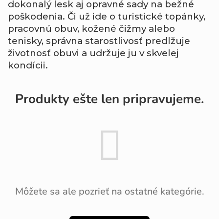
dokonalý
lesk
aj
opravné
sady
na
bežné
poškodenia.
Či
už
ide
o
turistické
topánky,
pracovnú
obuv,
kožené
čižmy
alebo
tenisky,
správna
starostlivosť
predlžuje
životnosť
obuvi
a
udržuje
ju
v
skvelej
kondícii.
Produkty ešte len pripravujeme.
Môžete sa ale pozrieť na ostatné kategórie.