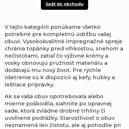
Späť do obchodu
V
tejto
kategórii
ponúkame
všetko
potrebné
pre
kompletnú
údržbu
vašej
obuvi.
Vysokokvalitné
impregnačné
spreje
chránia
topánky
pred
vlhkosťou,
snehom
a
nečistotami,
zatiaľ
čo
výživné
krémy
a
vosky
obnovujú
pružnosť
materiálu
a
dodávajú
mu
nový
život.
Pre
rýchle
ošetrenie
sú
k
dispozícii
aj
kefy,
hubky
a
leštiace
prípravky.
Ak
sa
vaša
obuv
opotrebovala
alebo
mierne
poškodila,
siahnite
po
opravnej
sade,
ktorá
zvládne
drobné
trhliny
či
uvoľnené
podrážky.
Starostlivosť
o
obuv
neznamená
len
čistotu,
ale
aj
pohodlie
pri