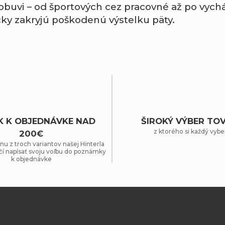
obuvi –
od
športových
cez
pracovné
až
po
vych
cky
zakryjú
poškodenú
výstelku
päty.
K K OBJEDNÁVKE NAD
ŠIROKÝ VÝBER TO
z ktorého si každý vybe
200€
nu z troch variantov našej Hinterla
čí napísať svoju voľbu do poznámky
k objednávke