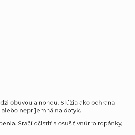
dzi
obuvou
a
nohou.
Slúžia
ako
ochrana
á
alebo
nepríjemná
na
dotyk.
penia.
Stačí
očistiť
a
osušiť
vnútro
topánky,