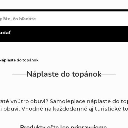
adať
Náplaste do topánok
Náplaste do topánok
raté
vnútro
obuvi?
Samolepiace
náplaste
do
to
ti
obuvi.
Vhodné
na
každodenné
aj
turistické
t
Produkty ešte len pripravujeme.