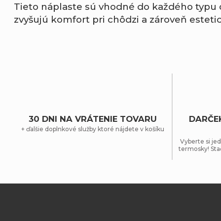
Tieto
náplaste
sú
vhodné
do
každého
typu
zvyšujú
komfort
pri
chôdzi
a
zároveň
esteti
30 DNI NA VRÁTENIE TOVARU
DARČE
+ ďalšie doplnkové služby ktoré nájdete v košíku
Vyberte si jed
termosky! Sta