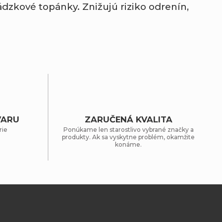
ádzkové
topánky.
Znižujú
riziko
odrenín,
VARU
ZARUČENÁ KVALITA
rie
Ponúkame len starostlivo vybrané značky a
produkty. Ak sa vyskytne problém, okamžite
konáme.