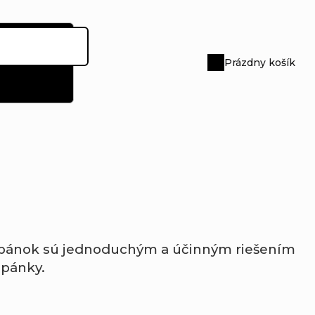
Prázdny košík
Nákupný
košík
pánok
sú
jednoduchým
a
účinným
riešením
opánky.