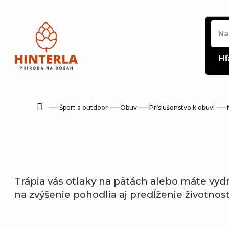
Prejsť
na
obsah
Hľ
Šport a outdoor
Obuv
Príslušenstvo k obuvi
Domov
Trápia
vás
otlaky
na
pätách
alebo
máte
vyd
na
zvýšenie
pohodlia
aj
predĺženie
životnos