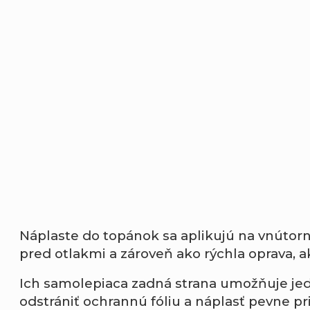
Náplaste
do
topánok
sa
aplikujú
na
vnútor
pred
otlakmi
a
zároveň
ako
rýchla
oprava,
a
Ich
samolepiaca
zadná
strana
umožňuje
je
odstrániť
ochrannú
fóliu
a
náplasť
pevne
pr