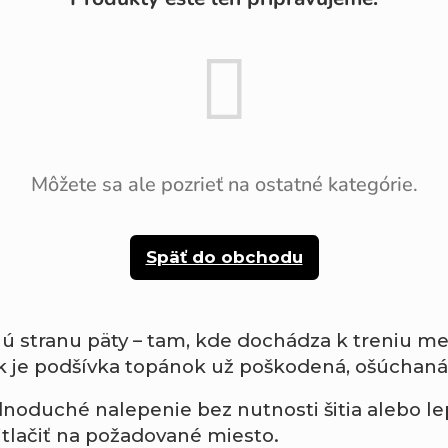
Môžete sa ale pozrieť na ostatné kategórie.
Späť do obchodu
nú
stranu
päty –
tam,
kde
dochádza
k
treniu
me
k
je
podšívka
topánok
už
poškodená,
ošúchan
dnoduché
nalepenie
bez
nutnosti
šitia
alebo
le
itlačiť
na
požadované
miesto.