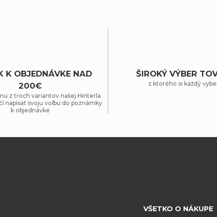
K K OBJEDNÁVKE NAD
ŠIROKÝ VÝBER TO
z ktorého si každý vybe
200€
nu z troch variantov našej Hinterla
čí napísať svoju voľbu do poznámky
k objednávke
VŠETKO O NÁKUPE