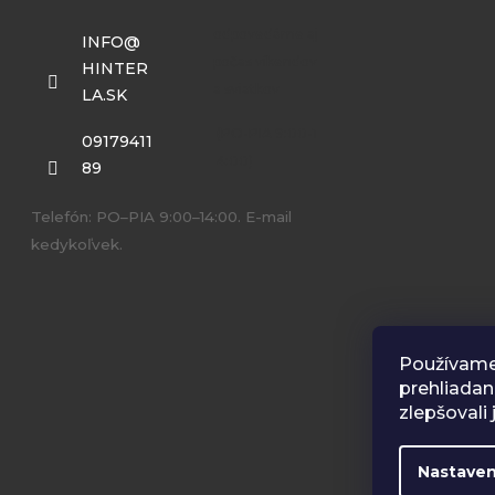
t
INFO
@
i
HINTER
e
LA.SK
09179411
89
Telefón: PO–PIA 9:00–14:00. E-mail
kedykoľvek.
Používame
prehliadan
zlepšovali 
Nastaven