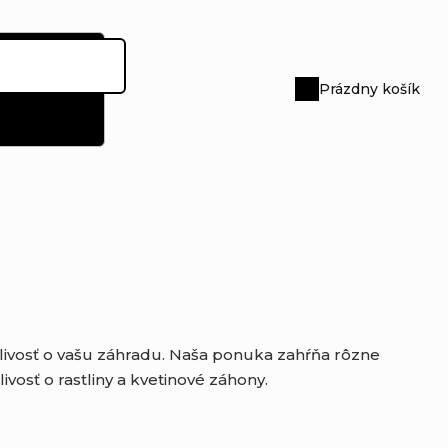
Prázdny košík
Nákupný
košík
stlivosť o vašu záhradu. Naša ponuka zahŕňa rôzne
osť o rastliny a kvetinové záhony.