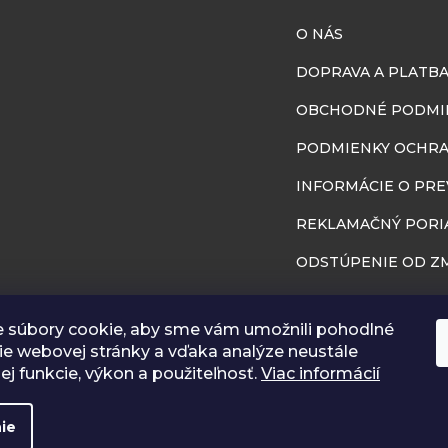
O NÁS
DOPRAVA A PLATB
OBCHODNÉ PODMI
PODMIENKY OCHRA
INFORMÁCIE O PR
REKLAMAČNÝ PORI
ODSTÚPENIE OD ZM
BLOG
 súbory cookie, aby sme vám umožnili pohodlné
RÔZNA GALÉRIA
ie webovej stránky a vďaka analýze neustále
jej funkcie, výkon a použiteľnosť.
Viac informácií
ie