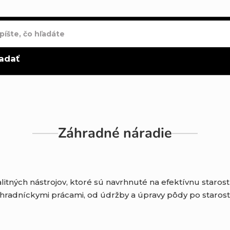
adať
Záhradné náradie
alitných nástrojov, ktoré sú navrhnuté na efektívnu staro
dníckymi prácami, od údržby a úpravy pôdy po starostliv