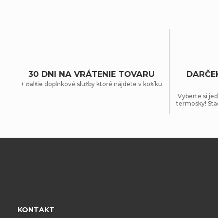
30 DNI NA VRÁTENIE TOVARU
DARČE
+ ďalšie doplnkové služby ktoré nájdete v košíku
Vyberte si jed
termosky! Sta
Z
á
p
KONTAKT
ä