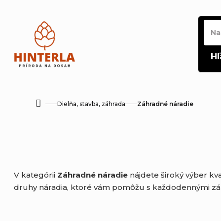
Prejsť
na
obsah
Hľ
Dielňa, stavba, záhrada
Záhradné náradie
Domov
V kategórii
Záhradné náradie
nájdete široký výber kv
druhy náradia, ktoré vám pomôžu s každodennými záhra