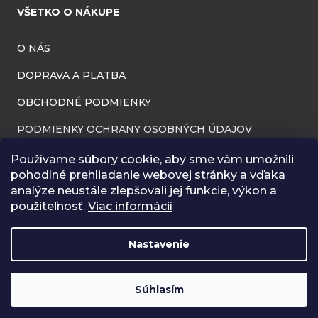
VŠETKO O NÁKUPE
O NÁS
DOPRAVA A PLATBA
OBCHODNÉ PODMIENKY
PODMIENKY OCHRANY OSOBNÝCH ÚDAJOV
INFORMÁCIE O PREVÁDZKOVATEĽOVI
Používame súbory cookie, aby sme vám umožnili
pohodlné prehliadanie webovej stránky a vďaka
REKLAMAČNÝ PORIADOK
analýze neustále zlepšovali jej funkcie, výkon a
použiteľnosť.
Viac informácií
ODSTÚPENIE OD ZMLUVY (VRÁTENIE TOVARU)
BLOG
Nastavenie
RÔZNA GALÉRIA
Súhlasím
Vytvoril Shoptet