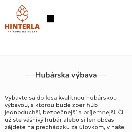
Prejsť
na
obsah
Nákupný
košík
Hubárska výbava
Vybavte
sa
do
lesa
kvalitnou
hubárskou
výbavou,
s
ktorou
bude
zber
húb
jednoduchší,
bezpečnejší
a
príjemnejší.
Či
už
ste
vášnivý
hubár
alebo
si
len
občas
zájdete
na
prechádzku
za
úlovkom,
v
našej