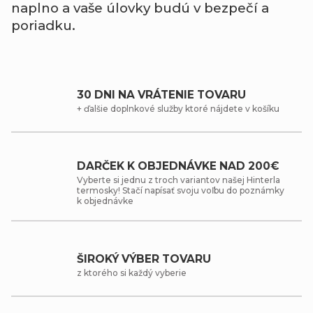
naplno
a
vaše
úlovky
budú
v
bezpečí
a
poriadku.
30 DNI NA VRÁTENIE TOVARU
+ ďalšie doplnkové služby ktoré nájdete v košíku
DARČEK K OBJEDNÁVKE NAD 200€
Vyberte si jednu z troch variantov našej Hinterla
termosky! Stačí napísať svoju voľbu do poznámky
k objednávke
ŠIROKÝ VÝBER TOVARU
z ktorého si každý vyberie