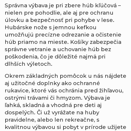
Správna
výbava
je
pri
zbere
húb
kľúčová –
nielen
pre
pohodlie,
ale
aj
pre
ochranu
úlovku
a
bezpečnosť
pri
pohybe
v
lese.
Hubárske
nože
s
jemnou
kefkou
umožňujú
precízne
odrezanie
a
očistenie
húb
priamo
na
mieste.
Košíky
zabezpečia
správne
vetranie
a
uchovanie
húb
bez
poškodenia,
čo
je
dôležité
najmä
pri
dlhších
výletoch.
Okrem
základných
pomôcok
u
nás
nájdete
aj
užitočné
doplnky
ako
ochranné
rukavice,
ktoré
vás
ochránia
pred
žihľavou,
ostrými
trávami
či
hmyzom.
Výbava
je
ľahká,
skladná
a
vhodná
pre
deti
aj
dospelých.
Či
už
vyrážate
na
huby
pravidelne,
alebo
len
rekreačne,
s
kvalitnou
výbavou
si
pobyt
v
prírode
užijete