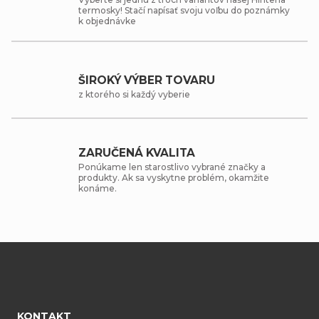
termosky! Stačí napísať svoju voľbu do poznámky
k objednávke
ŠIROKÝ VÝBER TOVARU
z ktorého si každý vyberie
ZARUČENÁ KVALITA
Ponúkame len starostlivo vybrané značky a
produkty. Ak sa vyskytne problém, okamžite
konáme.
Z
á
KONTAKT