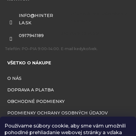
p
ä
INFO
@
HINTER
LA.SK
t
i
0917941189
e
Telefón: PO–PIA 9:00–14:00. E-mail kedykoľvek.
VŠETKO O NÁKUPE
O NÁS
DOPRAVA A PLATBA
OBCHODNÉ PODMIENKY
PODMIENKY OCHRANY OSOBNÝCH ÚDAJOV
INFORMÁCIE O PREVÁDZKOVATEĽOVI
Používame súbory cookie, aby sme vám umožnili
pohodlné prehliadanie webovej stránky a vďaka