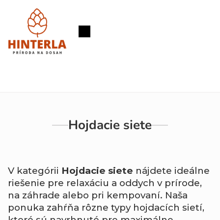
Prejsť
na
obsah
Nákupný
košík
Hojdacie siete
V kategórii
Hojdacie siete
nájdete ideálne
riešenie pre relaxáciu a oddych v prírode,
na záhrade alebo pri kempovaní. Naša
ponuka zahŕňa rôzne typy hojdacích sietí,
ktoré sú navrhnuté pre maximálne