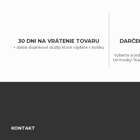
30 DNI NA VRÁTENIE TOVARU
DARČE
+ ďalšie doplnkové služby ktoré nájdete v košíku
Vyberte si jed
termosky! Sta
Z
á
p
KONTAKT
ä