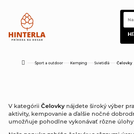
Prejsť
na
obsah
Hľ
Šport a outdoor
Kemping
Svietidlá
Čelovky
Domov
V kategórii
Čelovky
nájdete široký výber pr
aktivity, kempovanie a ďalšie nočné dobrodr
umožňuje pohodlne vykonávať rôzne úlohy a 