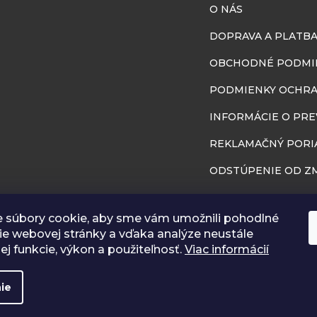
O NÁS
DOPRAVA A PLATB
OBCHODNÉ PODMI
PODMIENKY OCHRA
INFORMÁCIE O PR
REKLAMAČNÝ PORI
ODSTÚPENIE OD ZM
BLOG
 súbory cookie, aby sme vám umožnili pohodlné
RÔZNA GALÉRIA
ie webovej stránky a vďaka analýze neustále
jej funkcie, výkon a použiteľnosť.
Viac informácií
ie
Vytvoril Shoptet