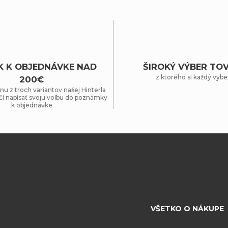
K K OBJEDNÁVKE NAD
ŠIROKÝ VÝBER TO
z ktorého si každý vybe
200€
nu z troch variantov našej Hinterla
čí napísať svoju voľbu do poznámky
k objednávke
VŠETKO O NÁKUPE