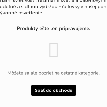
ami svietivosti, režimami svetla a batériovými
, odolné a s dlhou výdržou – čelovky v našej 
 výkonné osvetlenie.
Produkty ešte len pripravujeme.
Môžete sa ale pozrieť na ostatné kategórie.
Späť do obchodu