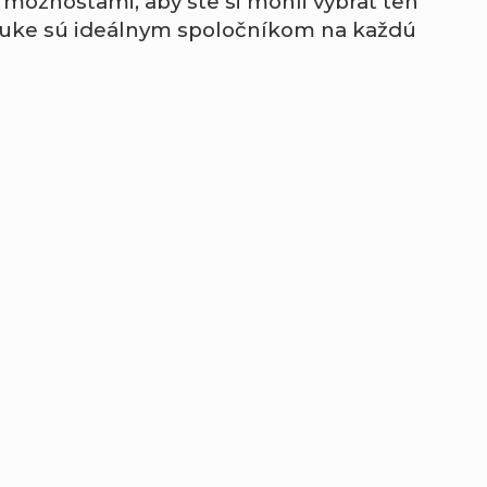
 možnosťami, aby ste si mohli vybrať ten
ponuke sú ideálnym spoločníkom na každú