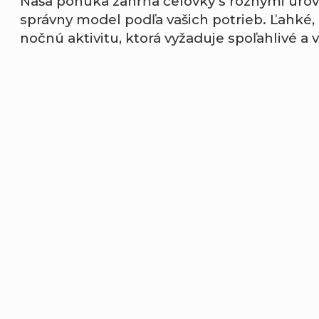
Naša ponuka zahŕňa čelovky s rôznymi úrovň
správny model podľa vašich potrieb. Ľahké
nočnú aktivitu, ktorá vyžaduje spoľahlivé a