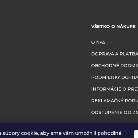
VŠETKO O NÁKUPE
O NÁS
DOPRAVA A PLATB
OBCHODNÉ PODMI
PODMIENKY OCHRA
INFORMÁCIE O PR
REKLAMAČNÝ PORI
ODSTÚPENIE OD ZM
BLOG
 súbory cookie, aby sme vám umožnili pohodlné
RÔZNA GALÉRIA