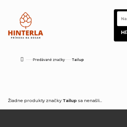
Prejsť
na
obsah
Hľ
Predávané značky
Tailup
Domov
Žiadne produkty značky
Tailup
sa nenašli...