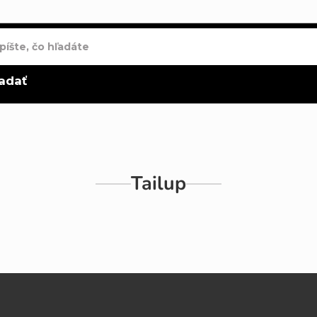
adať
Tailup