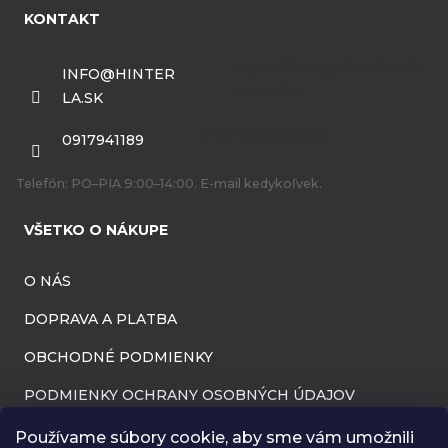
á
KONTAKT
p
ä
INFO
@
HINTER
LA.SK
t
i
0917941189
e
Telefón: PO–PIA 9:00–14:00. E-mail kedykoľvek.
VŠETKO O NÁKUPE
O NÁS
DOPRAVA A PLATBA
OBCHODNÉ PODMIENKY
PODMIENKY OCHRANY OSOBNÝCH ÚDAJOV
INFORMÁCIE O PREVÁDZKOVATEĽOVI
Používame súbory cookie, aby sme vám umožnili