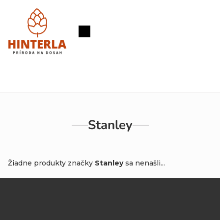
Prejsť
na
obsah
Nákupný
košík
Stanley
Žiadne produkty značky
Stanley
sa nenašli...
Z