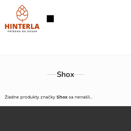
Prejsť
na
obsah
Nákupný
košík
Shox
Žiadne produkty značky
Shox
sa nenašli...
Z