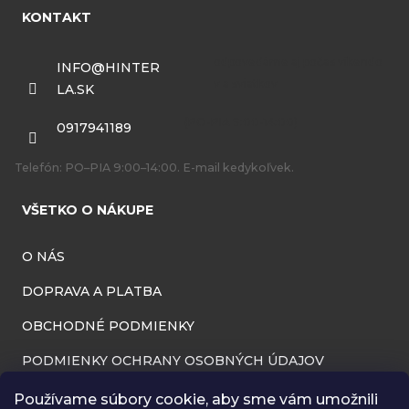
á
KONTAKT
p
ä
INFO
@
HINTER
LA.SK
t
i
0917941189
e
Telefón: PO–PIA 9:00–14:00. E-mail kedykoľvek.
VŠETKO O NÁKUPE
O NÁS
DOPRAVA A PLATBA
OBCHODNÉ PODMIENKY
PODMIENKY OCHRANY OSOBNÝCH ÚDAJOV
INFORMÁCIE O PREVÁDZKOVATEĽOVI
Používame súbory cookie, aby sme vám umožnili