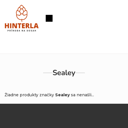
Prejsť
na
obsah
Nákupný
košík
Sealey
Žiadne produkty značky
Sealey
sa nenašli...
Z