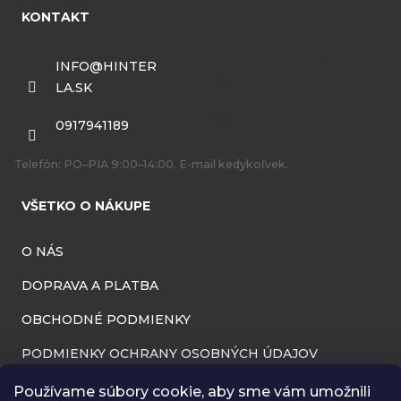
á
KONTAKT
p
ä
INFO
@
HINTER
LA.SK
t
i
0917941189
e
Telefón: PO–PIA 9:00–14:00. E-mail kedykoľvek.
VŠETKO O NÁKUPE
O NÁS
DOPRAVA A PLATBA
OBCHODNÉ PODMIENKY
PODMIENKY OCHRANY OSOBNÝCH ÚDAJOV
INFORMÁCIE O PREVÁDZKOVATEĽOVI
Používame súbory cookie, aby sme vám umožnili