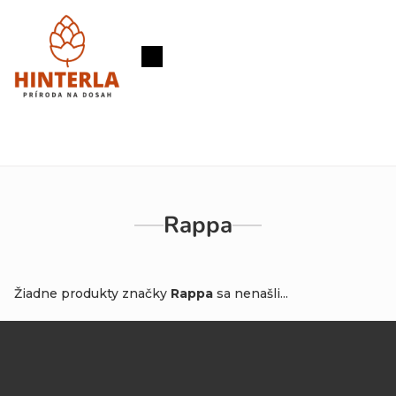
Prejsť
na
obsah
Nákupný
košík
Rappa
Žiadne produkty značky
Rappa
sa nenašli...
Z