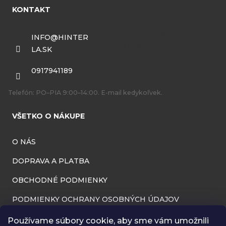
á
KONTAKT
p
ä
INFO
@
HINTER
LA.SK
t
i
0917941189
e
Telefón: PO–PIA 9:00–14:00. E-mail kedykoľvek.
VŠETKO O NÁKUPE
O NÁS
DOPRAVA A PLATBA
OBCHODNÉ PODMIENKY
PODMIENKY OCHRANY OSOBNÝCH ÚDAJOV
INFORMÁCIE O PREVÁDZKOVATEĽOVI
Používame súbory cookie, aby sme vám umožnili