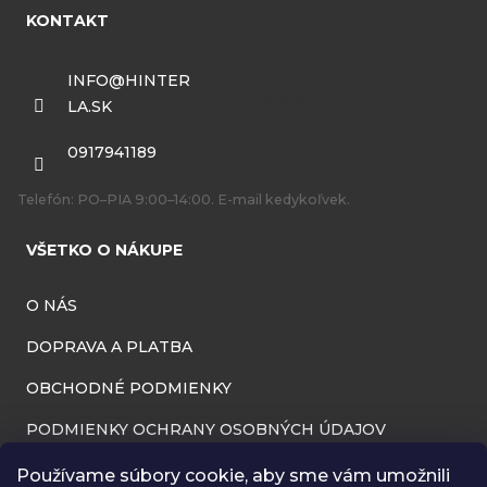
á
KONTAKT
p
ä
INFO
@
HINTER
LA.SK
t
i
0917941189
e
Telefón: PO–PIA 9:00–14:00. E-mail kedykoľvek.
VŠETKO O NÁKUPE
O NÁS
DOPRAVA A PLATBA
OBCHODNÉ PODMIENKY
PODMIENKY OCHRANY OSOBNÝCH ÚDAJOV
INFORMÁCIE O PREVÁDZKOVATEĽOVI
Používame súbory cookie, aby sme vám umožnili