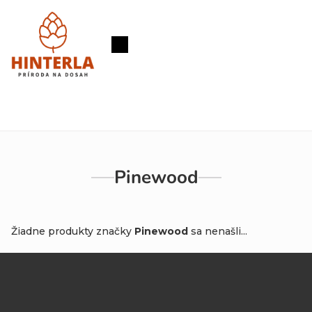
Prejsť
na
obsah
Nákupný
košík
Pinewood
Žiadne produkty značky
Pinewood
sa nenašli...
Z