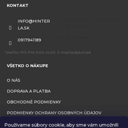
á
KONTAKT
p
ä
INFO
@
HINTER
LA.SK
t
i
0917941189
e
Telefón: PO–PIA 9:00–14:00. E-mail kedykoľvek.
VŠETKO O NÁKUPE
O NÁS
DOPRAVA A PLATBA
OBCHODNÉ PODMIENKY
PODMIENKY OCHRANY OSOBNÝCH ÚDAJOV
INFORMÁCIE O PREVÁDZKOVATEĽOVI
Používame súbory cookie, aby sme vám umožnili