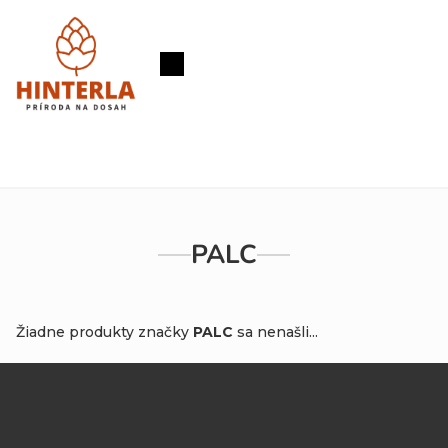
Prejsť
na
obsah
Nákupný
košík
PALC
Žiadne produkty značky
PALC
sa nenašli...
Z