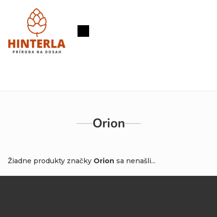
Prejsť
na
obsah
Nákupný
košík
Orion
Žiadne produkty značky
Orion
sa nenašli...
Z