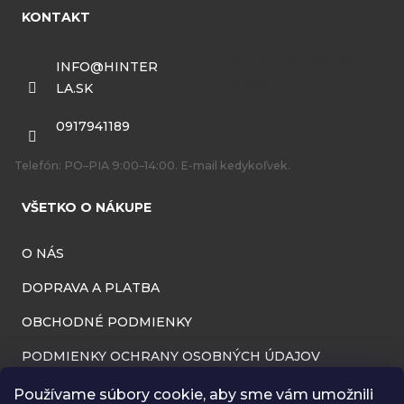
á
KONTAKT
p
ä
INFO
@
HINTER
LA.SK
t
i
0917941189
e
Telefón: PO–PIA 9:00–14:00. E-mail kedykoľvek.
VŠETKO O NÁKUPE
O NÁS
DOPRAVA A PLATBA
OBCHODNÉ PODMIENKY
PODMIENKY OCHRANY OSOBNÝCH ÚDAJOV
INFORMÁCIE O PREVÁDZKOVATEĽOVI
Používame súbory cookie, aby sme vám umožnili