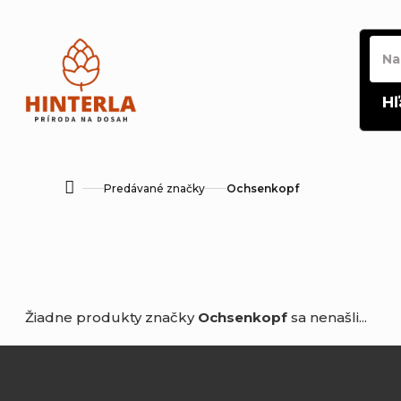
Prejsť
na
obsah
Hľ
Predávané značky
Ochsenkopf
Domov
Žiadne produkty značky
Ochsenkopf
sa nenašli...