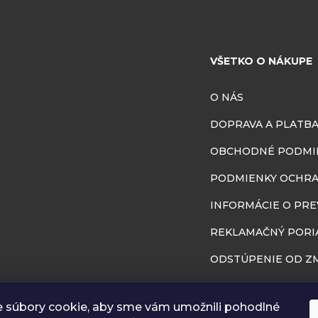
VŠETKO O NÁKUPE
O NÁS
DOPRAVA A PLATB
OBCHODNÉ PODMI
PODMIENKY OCHRA
INFORMÁCIE O PR
REKLAMAČNÝ PORI
ODSTÚPENIE OD ZM
BLOG
 súbory cookie, aby sme vám umožnili pohodlné
RÔZNA GALÉRIA