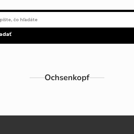
adať
Ochsenkopf