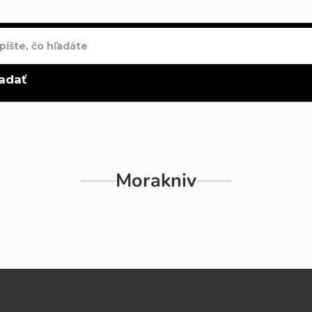
adať
Morakniv