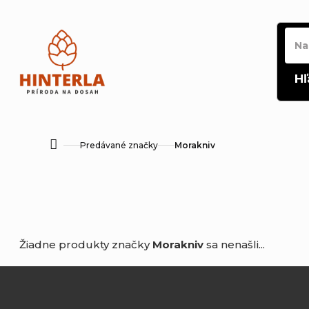
Prejsť
na
obsah
Hľ
Predávané značky
Morakniv
Domov
Žiadne produkty značky
Morakniv
sa nenašli...