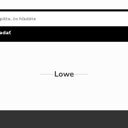
adať
Lowe