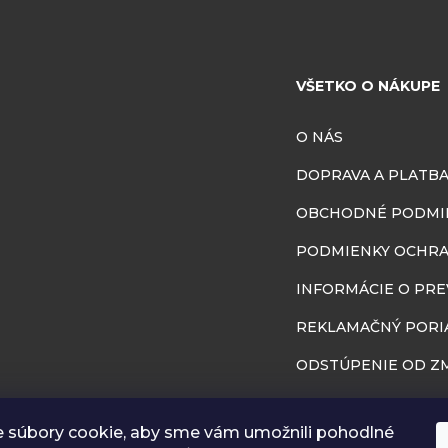
VŠETKO O NÁKUPE
O NÁS
DOPRAVA A PLATB
OBCHODNÉ PODMI
PODMIENKY OCHRA
INFORMÁCIE O PR
REKLAMAČNÝ PORI
ODSTÚPENIE OD ZM
BLOG
 súbory cookie, aby sme vám umožnili pohodlné
RÔZNA GALÉRIA