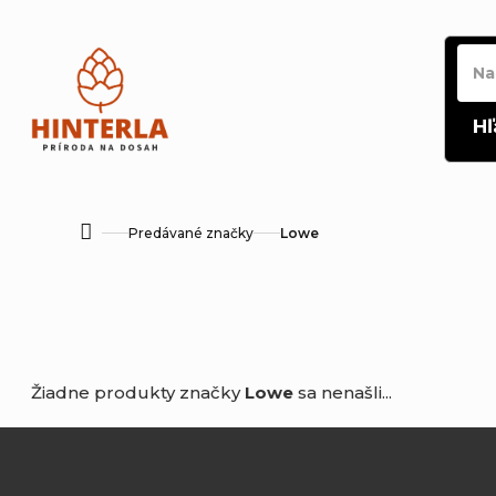
Prejsť
na
obsah
Hľ
Predávané značky
Lowe
Domov
Žiadne produkty značky
Lowe
sa nenašli...