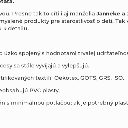
ťaťa.
ou. Presne tak to cítili aj manželia
Janneke a 
myslené produkty pre starostlivosť o deti. Tak
 k detailu.
p úzko spojený s hodnotami trvalej udržateľnos
esy sa stále vyvíjajú a vylepšujú.
tifikovaných textílií Oekotex, GOTS, GRS, ISO.
eobsahujú PVC plasty.
ón s minimálnou potlačou; ak je potrebný pla