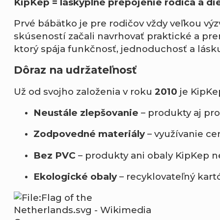
KipKep = láskyplné prepojenie rodiča a die
Prvé bábätko je pre rodičov vždy veľkou výzv
skúseností začali navrhovať praktické a pre
ktorý spája funkčnosť, jednoduchosť a lásku
Dôraz na udržateľnosť
Už od svojho založenia v roku
2010
je KipKe
Neustále zlepšovanie
– produkty aj proc
Zodpovedné materiály
– využívanie cer
Bez PVC
– produkty ani obaly KipKep n
Ekologické obaly
– recyklovateľný kart