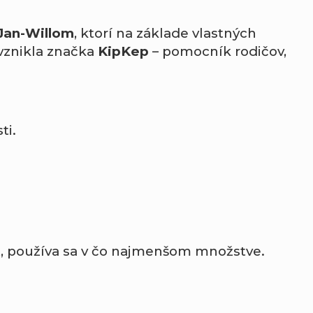
Jan-Willom
, ktorí na základe vlastných
 vznikla značka
KipKep
– pomocník rodičov,
ti.
st, používa sa v čo najmenšom množstve.