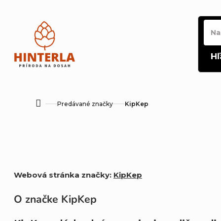
Prejsť
na
obsah
Hľ
Predávané značky
KipKep
Domov
Webová stránka značky:
KipKep
O značke KipKep