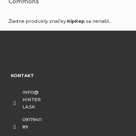
Žiadne produkty značky
KipKep
sa nenašli...
Z
á
p
KONTAKT
ä
t
INFO
@
i
HINTER
e
LA.SK
09179411
89