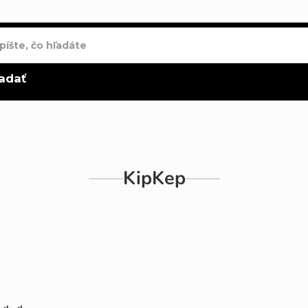
adať
KipKep