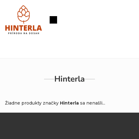
Prejsť
na
obsah
Nákupný
košík
Hinterla
Žiadne produkty značky
Hinterla
sa nenašli...
Z