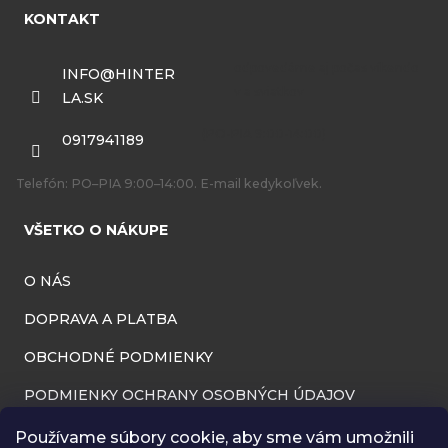
á
KONTAKT
p
ä
INFO
@
HINTER
LA.SK
t
i
0917941189
e
Telefón: PO–PIA 9:00–14:00. E-mail kedykoľvek.
VŠETKO O NÁKUPE
O NÁS
DOPRAVA A PLATBA
OBCHODNÉ PODMIENKY
PODMIENKY OCHRANY OSOBNÝCH ÚDAJOV
INFORMÁCIE O PREVÁDZKOVATEĽOVI
Používame súbory cookie, aby sme vám umožnili