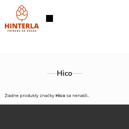
Prejsť
na
obsah
Nákupný
košík
Hico
Žiadne produkty značky
Hico
sa nenašli...
Z