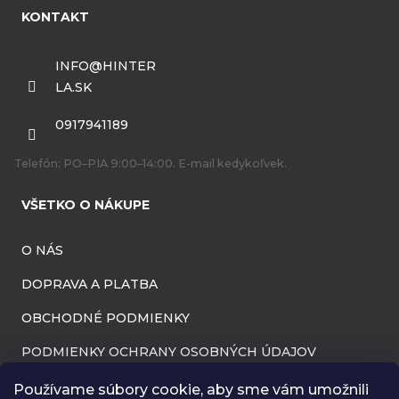
á
KONTAKT
p
ä
INFO
@
HINTER
LA.SK
t
i
0917941189
e
Telefón: PO–PIA 9:00–14:00. E-mail kedykoľvek.
VŠETKO O NÁKUPE
O NÁS
DOPRAVA A PLATBA
OBCHODNÉ PODMIENKY
PODMIENKY OCHRANY OSOBNÝCH ÚDAJOV
INFORMÁCIE O PREVÁDZKOVATEĽOVI
Používame súbory cookie, aby sme vám umožnili