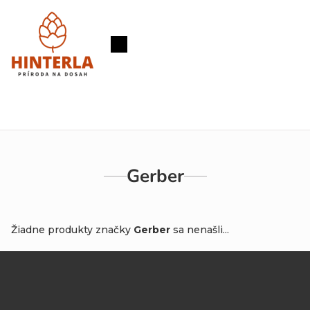
Prejsť
na
obsah
Nákupný
košík
Gerber
Žiadne produkty značky
Gerber
sa nenašli...
Z