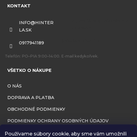
á
KONTAKT
p
ä
INFO
@
HINTER
LA.SK
t
i
0917941189
e
Telefón: PO–PIA 9:00–14:00. E-mail kedykoľvek.
VŠETKO O NÁKUPE
O NÁS
DOPRAVA A PLATBA
OBCHODNÉ PODMIENKY
PODMIENKY OCHRANY OSOBNÝCH ÚDAJOV
INFORMÁCIE O PREVÁDZKOVATEĽOVI
Používame súbory cookie, aby sme vám umožnili