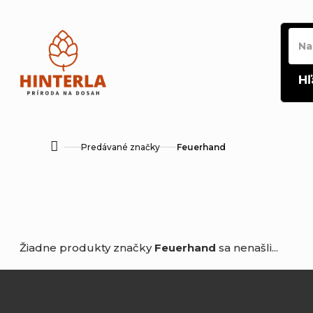
Prejsť
na
obsah
Hľ
Predávané značky
Feuerhand
Domov
Žiadne produkty značky
Feuerhand
sa nenašli...