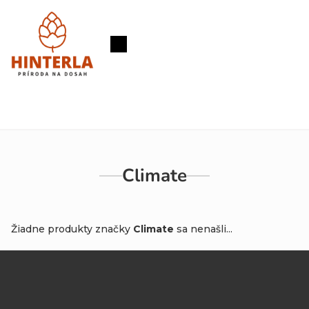
Prejsť
na
obsah
Nákupný
košík
Climate
Žiadne produkty značky
Climate
sa nenašli...
Z