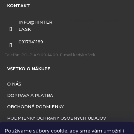
á
KONTAKT
p
ä
INFO
@
HINTER
LA.SK
t
i
0917941189
e
Telefón: PO–PIA 9:00–14:00. E-mail kedykoľvek.
VŠETKO O NÁKUPE
O NÁS
DOPRAVA A PLATBA
OBCHODNÉ PODMIENKY
PODMIENKY OCHRANY OSOBNÝCH ÚDAJOV
INFORMÁCIE O PREVÁDZKOVATEĽOVI
Používame súbory cookie, aby sme vám umožnili