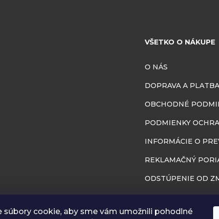
VŠETKO O NÁKUPE
O NÁS
DOPRAVA A PLATB
OBCHODNÉ PODMI
PODMIENKY OCHRA
INFORMÁCIE O PR
REKLAMAČNÝ PORI
ODSTÚPENIE OD ZM
BLOG
 súbory cookie, aby sme vám umožnili pohodlné
RÔZNA GALÉRIA