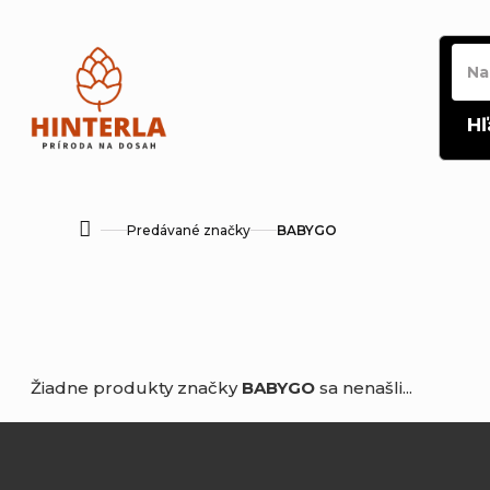
Prejsť
na
obsah
Hľ
Predávané značky
BABYGO
Domov
Žiadne produkty značky
BABYGO
sa nenašli...