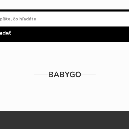
adať
BABYGO