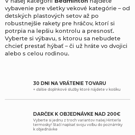
V našej kategórii
Bedminton
nájdete
vybavenie pre všetky vekové kategórie – od
detských plastových setov až po
robustnejšie rakety pre hráčov, ktorí si
potrpia na lepšiu kontrolu a presnosť.
Vyberte si výbavu, s ktorou sa nebudete
chcieť prestať hýbať – či už hráte vo dvojici
alebo s celou rodinou.
30 DNI NA VRÁTENIE TOVARU
+ ďalšie doplnkové služby ktoré nájdete v košíku
DARČEK K OBJEDNÁVKE NAD 200€
Vyberte si jednu z troch variantov našej Hinterla
termosky! Stačí napísať svoju voľbu do poznámky
k objednávke