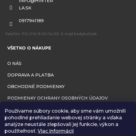
ä
INFO
@
HINTER
LA.SK
t
i
0917941189
e
Telefón: PO–PIA 9:00–14:00. E-mail kedykoľvek.
VŠETKO O NÁKUPE
O NÁS
DOPRAVA A PLATBA
OBCHODNÉ PODMIENKY
PODMIENKY OCHRANY OSOBNÝCH ÚDAJOV
INFORMÁCIE O PREVÁDZKOVATEĽOVI
Používame súbory cookie, aby sme vám umožnili
pohodlné prehliadanie webovej stránky a vďaka
REKLAMAČNÝ PORIADOK
analýze neustále zlepšovali jej funkcie, výkon a
použiteľnosť.
Viac informácií
ODSTÚPENIE OD ZMLUVY (VRÁTENIE TOVARU)