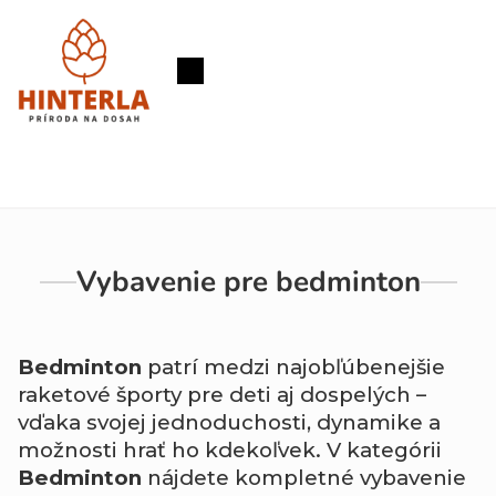
Prejsť
na
obsah
Nákupný
košík
Vybavenie pre bedminton
Bedminton
patrí medzi najobľúbenejšie
raketové športy pre deti aj dospelých –
vďaka svojej jednoduchosti, dynamike a
možnosti hrať ho kdekoľvek. V kategórii
Bedminton
nájdete kompletné vybavenie