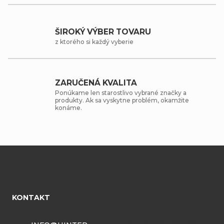
ŠIROKÝ VÝBER TOVARU
z ktorého si každý vyberie
ZARUČENÁ KVALITA
Ponúkame len starostlivo vybrané značky a
produkty. Ak sa vyskytne problém, okamžite
konáme.
Z
á
KONTAKT
p