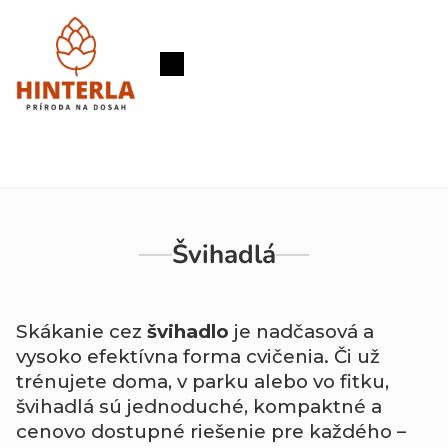
Prejsť
na
obsah
Nákupný
košík
Švihadlá
Skákanie cez
švihadlo
je nadčasová a
vysoko efektívna forma cvičenia. Či už
trénujete doma, v parku alebo vo fitku,
švihadlá sú jednoduché, kompaktné a
cenovo dostupné riešenie pre každého –