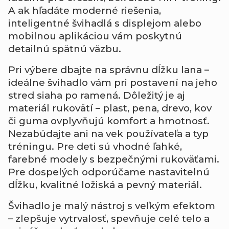
A ak hľadáte moderné riešenia,
inteligentné švihadlá s displejom alebo
mobilnou aplikáciou vám poskytnú
detailnú spätnú väzbu.
Pri výbere dbajte na správnu dĺžku lana –
ideálne švihadlo vám pri postavení na jeho
stred siaha po ramená. Dôležitý je aj
materiál rukovätí – plast, pena, drevo, kov
či guma ovplyvňujú komfort a hmotnosť.
Nezabúdajte ani na vek používateľa a typ
tréningu. Pre deti sú vhodné ľahké,
farebné modely s bezpečnými rukoväťami.
Pre dospelých odporúčame nastavitelnú
dĺžku, kvalitné ložiská a pevný materiál.
Švihadlo je malý nástroj s veľkým efektom
– zlepšuje vytrvalosť, spevňuje celé telo a