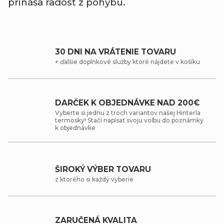
prináša radosť z pohybu.
30 DNI NA VRÁTENIE TOVARU
+ ďalšie doplnkové služby ktoré nájdete v košíku
DARČEK K OBJEDNÁVKE NAD 200€
Vyberte si jednu z troch variantov našej Hinterla
termosky! Stačí napísať svoju voľbu do poznámky
k objednávke
ŠIROKÝ VÝBER TOVARU
z ktorého si každý vyberie
ZARUČENÁ KVALITA