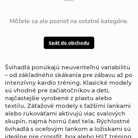
Môžete sa ale pozrieť na ostatné kategórie.
Späť do obchodu
Švihadlá ponúkajú neuveriteľnú variabilitu
– od základného skákania pre zábavu až po
intenzívny kardio tréning. Klasické modely
sú vhodné pre začiatočníkov a deti,
najčastejšie vyrobené z plastu alebo
textilu. Záťažové modely s ťažšími lankami
alebo rukoväťami aktivujú viac svalových
skupín, najmä hornú časť tela. Rýchlostné
švihadlá s oceľovým lankom a ložiskami sú
ideálne pre crossfit, box alebo HIIT tréning.