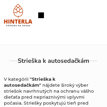
Prejsť
na
obsah
Nákupný
košík
Strieška k autosedačkám
V kategórii
"Strieška k
autosedačkám"
nájdete široký výber
striešok navrhnutých na ochranu vášho
dieťaťa pred nepriaznivými vplyvmi
počasia. Striešky poskytujú tieň pred