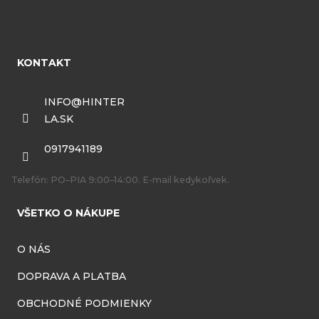
Z
á
KONTAKT
p
ä
INFO
@
HINTER
LA.SK
t
i
0917941189
e
Telefón: PO–PIA 9:00–14:00. E-mail kedykoľvek.
VŠETKO O NÁKUPE
O NÁS
DOPRAVA A PLATBA
OBCHODNÉ PODMIENKY