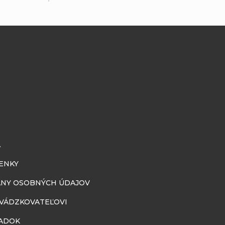
A
ENKY
NY OSOBNÝCH ÚDAJOV
EVÁDZKOVATEĽOVI
ADOK