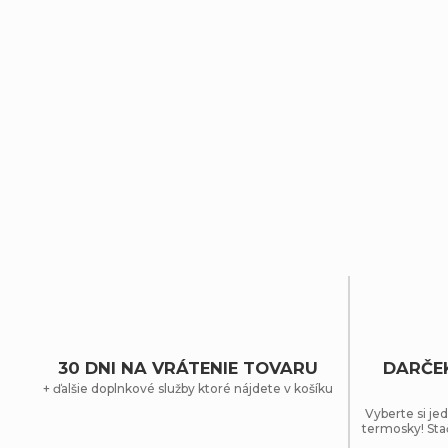
30 DNI NA VRÁTENIE TOVARU
DARČE
+ ďalšie doplnkové služby ktoré nájdete v košíku
Vyberte si jed
termosky! Sta