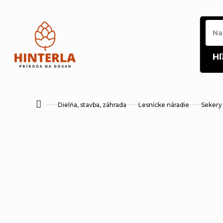
Prejsť
na
obsah
Hľ
Dielňa, stavba, záhrada
Lesnícke náradie
Sekery 
Domov