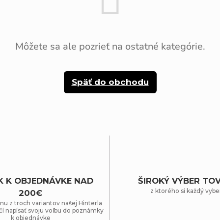
Môžete sa ale pozrieť na ostatné kategórie.
Späť do obchodu
K K OBJEDNÁVKE NAD
ŠIROKÝ VÝBER TO
z ktorého si každý vybe
200€
nu z troch variantov našej Hinterla
čí napísať svoju voľbu do poznámky
k objednávke