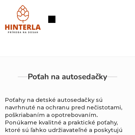
Prejsť
na
obsah
Nákupný
košík
Poťah na autosedačky
Poťahy na detské autosedačky sú
navrhnuté na ochranu pred nečistotami,
poškriabaním a opotrebovaním.
Ponúkame kvalitné a praktické poťahy,
ktoré sú ľahko udržiavateľné a poskytujú