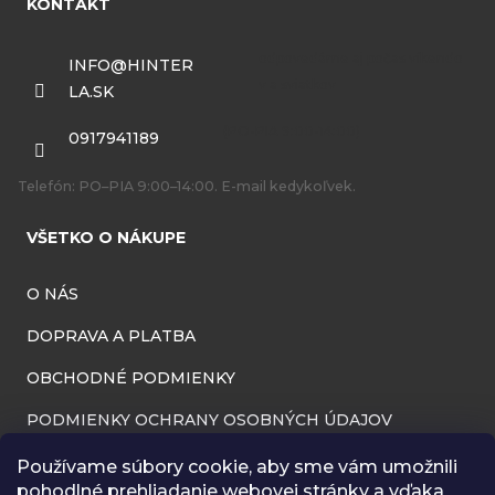
KONTAKT
p
ä
INFO
@
HINTER
LA.SK
t
i
0917941189
e
Telefón: PO–PIA 9:00–14:00. E-mail kedykoľvek.
VŠETKO O NÁKUPE
O NÁS
DOPRAVA A PLATBA
OBCHODNÉ PODMIENKY
PODMIENKY OCHRANY OSOBNÝCH ÚDAJOV
INFORMÁCIE O PREVÁDZKOVATEĽOVI
Používame súbory cookie, aby sme vám umožnili
pohodlné prehliadanie webovej stránky a vďaka