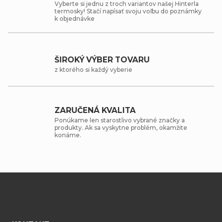
Vyberte si jednu z troch variantov našej Hinterla
termosky! Stačí napísať svoju voľbu do poznámky
k objednávke
ŠIROKÝ VÝBER TOVARU
z ktorého si každý vyberie
ZARUČENÁ KVALITA
Ponúkame len starostlivo vybrané značky a
produkty. Ak sa vyskytne problém, okamžite
konáme.
Z
á