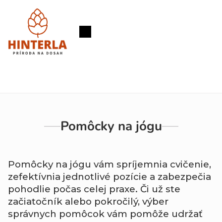
Prejsť
na
obsah
Nákupný
košík
Pomôcky na jógu
Pomôcky na jógu vám spríjemnia cvičenie,
zefektívnia jednotlivé pozície a zabezpečia
pohodlie počas celej praxe. Či už ste
začiatočník alebo pokročilý, výber
správnych pomôcok vám pomôže udržať