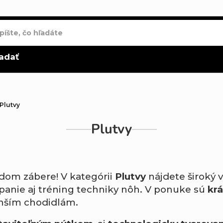
adať
Plutvy
Plutvy
každom zábere! V kategórii
Plutvy
nájdete široký 
panie aj tréning techniky nôh. V ponuke sú
krá
nším chodidlám.