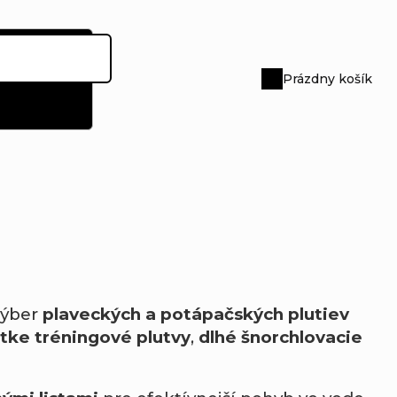
Prázdny košík
Nákupný
košík
výber
plaveckých a potápačských plutiev
tke tréningové plutvy
,
dlhé šnorchlovacie