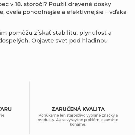
ec v 18. storočí? Použil drevené dosky
e, oveľa pohodlnejšie a efektívnejšie – vďaka
vám pomôžu získať stabilitu, plynulosť a
j dospelých. Objavte svet pod hladinou
VARU
ZARUČENÁ KVALITA
rie
Ponúkame len starostlivo vybrané značky a
produkty. Ak sa vyskytne problém, okamžite
konáme.