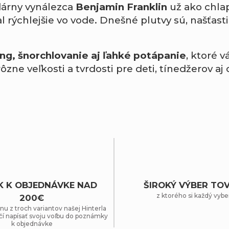
ndárny vynálezca
Benjamin Franklin
už ako chlap
rýchlejšie vo vode. Dnešné plutvy sú, našťasti
ing, šnorchlovanie aj ľahké potápanie
, ktoré 
zne veľkosti a tvrdosti pre deti, tínedžerov a
K K OBJEDNÁVKE NAD
ŠIROKÝ VÝBER TO
z ktorého si každý vybe
200€
nu z troch variantov našej Hinterla
čí napísať svoju voľbu do poznámky
k objednávke