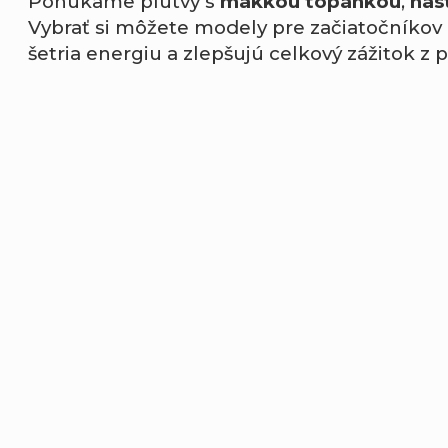
Ponúkame plutvy s
mäkkou topánkou
,
nas
Vybrať si môžete modely pre začiatočníkov a
šetria energiu a zlepšujú celkový zážitok z p