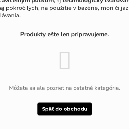
taviteľným pútkom
, aj
technologicky tvarovan
j pokročilých, na použitie v bazéne, mori či ja
lávania.
Produkty ešte len pripravujeme.
Môžete sa ale pozrieť na ostatné kategórie.
Späť do obchodu