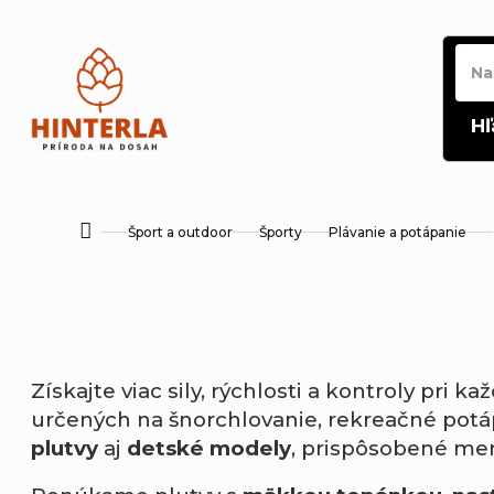
Prejsť
na
obsah
Hľ
Šport a outdoor
Športy
Plávanie a potápanie
Domov
Získajte viac sily, rýchlosti a kontroly pri 
určených na šnorchlovanie, rekreačné potá
plutvy
aj
detské modely
, prispôsobené me