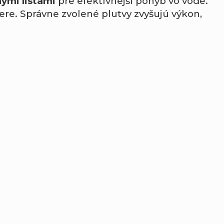
ými listami
pre efektívnejší pohyb vo vode.
zere. Správne zvolené plutvy zvyšujú výkon,