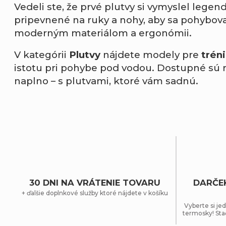
Vedeli ste, že prvé plutvy si vymyslel lege
pripevnené na ruky a nohy, aby sa pohyboval 
moderným materiálom a ergonómii.
V kategórii
Plutvy
nájdete modely pre
trén
istotu pri pohybe pod vodou. Dostupné sú rô
naplno – s plutvami, ktoré vám sadnú.
30 DNI NA VRÁTENIE TOVARU
DARČE
+ ďalšie doplnkové služby ktoré nájdete v košíku
Vyberte si jed
termosky! Sta