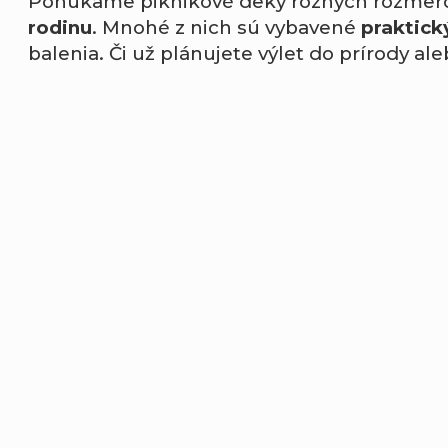
Ponúkame piknikové deky rôznych rozmerov
rodinu
. Mnohé z nich sú vybavené
praktic
balenia. Či už plánujete výlet do prírody al