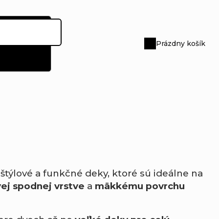
Prázdny košík
Nákupný
košík
štýlové a funkčné deky, ktoré sú ideálne na
j spodnej vrstve
a
mäkkému povrchu