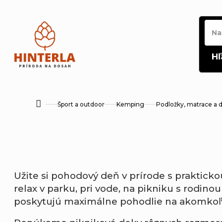
Prejsť
na
obsah
Hľ
Šport a outdoor
Kemping
Podložky, matrace a 
Domov
Užite si pohodový deň v prírode s prakticko
relax v parku, pri vode, na pikniku s rodino
poskytujú maximálne pohodlie na akomkoľ