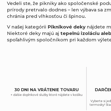
Vedeli ste, že pikniky ako spoločenské pod
prírody pretrvalo dodnes – len výbava sa z
chránia pred vlhkosťou či špinou.
V našej kategórii
Piknikové deky
nájdete mo
Niektoré deky majú aj
tepelnú izoláciu al
spoľahlivým spoločníkom pri každom výlete
30 DNI NA VRÁTENIE TOVARU
DARČE
+ ďalšie doplnkové služby ktoré nájdete v košíku
Vyberte si jed
termosky! Sta