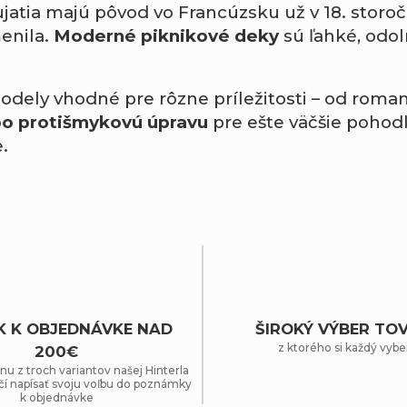
ujatia majú pôvod vo Francúzsku už v 18. storo
menila.
Moderné piknikové deky
sú ľahké, odol
dely vhodné pre rôzne príležitosti – od romant
ebo protišmykovú úpravu
pre ešte väčšie pohodl
.
K K OBJEDNÁVKE NAD
ŠIROKÝ VÝBER TO
z ktorého si každý vybe
200€
nu z troch variantov našej Hinterla
čí napísať svoju voľbu do poznámky
k objednávke