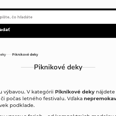
adať
deky
Piknikové deky
Piknikové deky
u výbavou. V kategórii
Piknikové deky
nájdete 
u či počas letného festivalu. Vďaka
nepremokave
vek podklade.