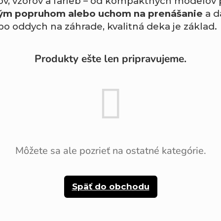
, vzorov a farieb – od kompaktných modelov 
kým popruhom alebo uchom na prenášanie
a d
ebo oddych na záhrade, kvalitná deka je základ.
Produkty ešte len pripravujeme.
Môžete sa ale pozrieť na ostatné kategórie.
Späť do obchodu