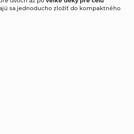
pre dvoch až po
veľké deky pre celú
ajú sa jednoducho zložiť do kompaktného