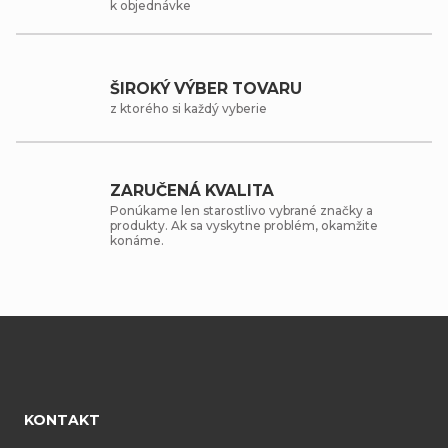
k objednávke
ŠIROKÝ VÝBER TOVARU
z ktorého si každý vyberie
ZARUČENÁ KVALITA
Ponúkame len starostlivo vybrané značky a
produkty. Ak sa vyskytne problém, okamžite
konáme.
Z
á
KONTAKT
p