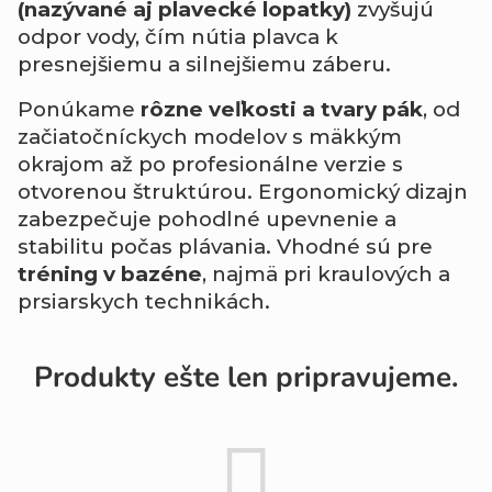
(nazývané aj plavecké lopatky)
zvyšujú
odpor vody, čím nútia plavca k
presnejšiemu a silnejšiemu záberu.
Ponúkame
rôzne veľkosti a tvary pák
, od
začiatočníckych modelov s mäkkým
okrajom až po profesionálne verzie s
otvorenou štruktúrou. Ergonomický dizajn
zabezpečuje pohodlné upevnenie a
stabilitu počas plávania. Vhodné sú pre
tréning v bazéne
, najmä pri kraulových a
prsiarskych technikách.
Produkty ešte len pripravujeme.