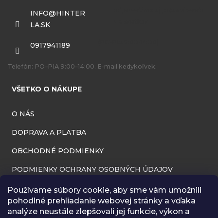
ä
INFO
@
HINTER
LA.SK
t
i
0917941189
e
Telefón: PO–PIA 9:00–14:00. E-mail kedykoľvek.
VŠETKO O NÁKUPE
O NÁS
DOPRAVA A PLATBA
OBCHODNÉ PODMIENKY
PODMIENKY OCHRANY OSOBNÝCH ÚDAJOV
INFORMÁCIE O PREVÁDZKOVATEĽOVI
Používame súbory cookie, aby sme vám umožnili
pohodlné prehliadanie webovej stránky a vďaka
REKLAMAČNÝ PORIADOK
analýze neustále zlepšovali jej funkcie, výkon a