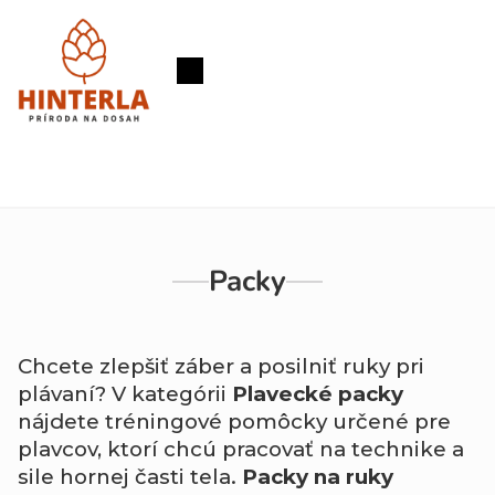
Prejsť
na
obsah
Nákupný
košík
Packy
Chcete zlepšiť záber a posilniť ruky pri
plávaní? V kategórii
Plavecké packy
nájdete tréningové pomôcky určené pre
plavcov, ktorí chcú pracovať na technike a
sile hornej časti tela.
Packy na ruky