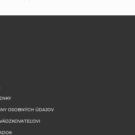
A
ENKY
NY OSOBNÝCH ÚDAJOV
EVÁDZKOVATEĽOVI
ADOK