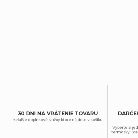
30 DNI NA VRÁTENIE TOVARU
DARČE
+ ďalšie doplnkové služby ktoré nájdete v košíku
Vyberte si jed
termosky! Sta