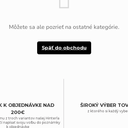
Môžete sa ale pozrieť na ostatné kategórie.
Späť do obchodu
K K OBJEDNÁVKE NAD
ŠIROKÝ VÝBER TO
z ktorého si každý vybe
200€
nu z troch variantov našej Hinterla
čí napísať svoju voľbu do poznámky
k objednávke