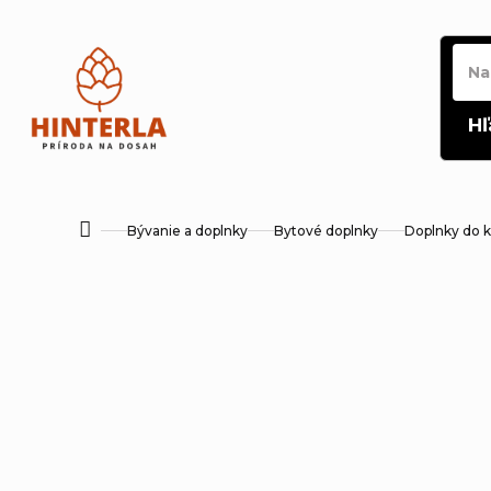
Prejsť
na
obsah
Hľ
Bývanie a doplnky
Bytové doplnky
Doplnky do 
Domov