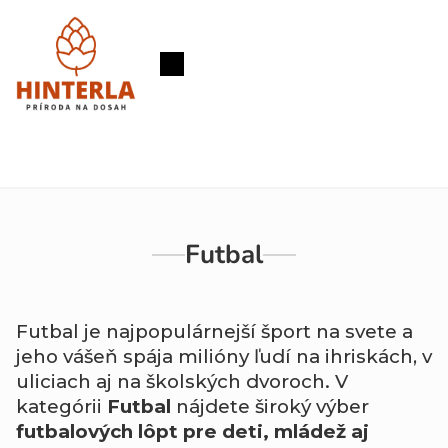
Prejsť
na
obsah
Nákupný
košík
Futbal
Futbal je najpopulárnejší šport na svete a
jeho vášeň spája milióny ľudí na ihriskách, v
uliciach aj na školských dvoroch. V
kategórii
Futbal
nájdete široký výber
futbalových lôpt pre deti, mládež aj