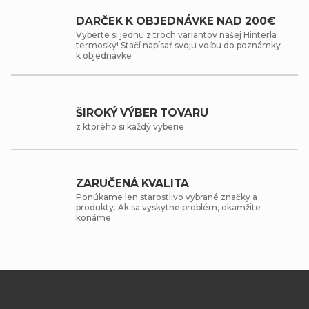
DARČEK K OBJEDNÁVKE NAD 200€
Vyberte si jednu z troch variantov našej Hinterla
termosky! Stačí napísať svoju voľbu do poznámky
k objednávke
ŠIROKÝ VÝBER TOVARU
z ktorého si každý vyberie
ZARUČENÁ KVALITA
Ponúkame len starostlivo vybrané značky a
produkty. Ak sa vyskytne problém, okamžite
konáme.
Z