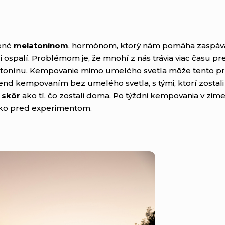
dené
melatonínom
, hormónom, ktorý nám pomáha zaspávať
ili ospalí. Problémom je, že mnohí z nás trávia viac času 
tonínu. Kempovanie mimo umelého svetla môže tento pr
víkend kempovaním bez umelého svetla, s tými, ktorí zostali
 skôr
ako tí, čo zostali doma. Po týždni kempovania v zim
ko pred experimentom.