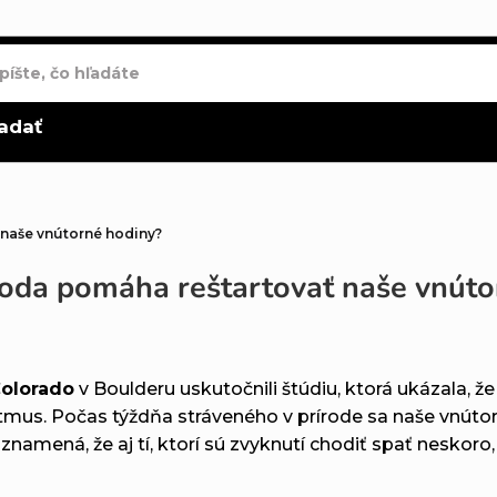
adať
 naše vnútorné hodiny?
roda pomáha reštartovať naše vnúto
Colorado
v Boulderu uskutočnili štúdiu, ktorá ukázala
ytmus. Počas týždňa stráveného v prírode sa naše vnúto
znamená, že aj tí, ktorí sú zvyknutí chodiť spať neskoro,