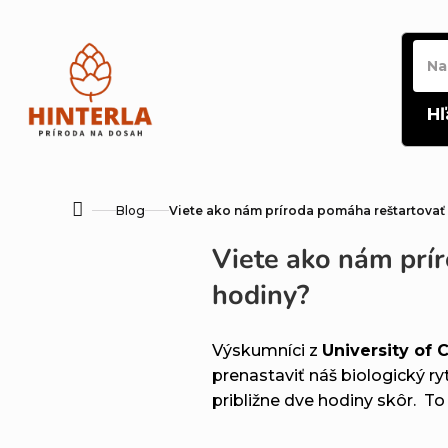
Prejsť
na
obsah
Hľ
Blog
Viete ako nám príroda pomáha reštartovať
Domov
Viete ako nám prí
hodiny?
Výskumníci z
University of 
prenastaviť náš biologický r
približne dve hodiny skôr. To 