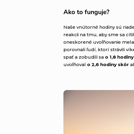
Ako to funguje?
Naše vnútorné hodiny sú ria
reakcii na tmu, aby sme sa cít
oneskorené uvoľňovanie mela
porovnali ľudí, ktorí strávili 
spať a zobudili sa
o 1,8 hodiny
uvoľňoval
o 2,6 hodiny skôr
a