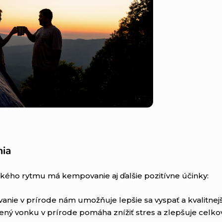
nia
kého rytmu má kempovanie aj ďalšie pozitívne účinky:
anie v prírode nám umožňuje lepšie sa vyspať a kvalitnejš
ený vonku v prírode pomáha znížiť stres a zlepšuje cel