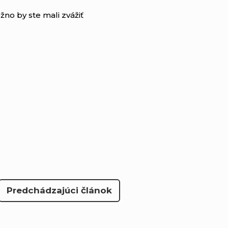
žno by ste mali zvážiť
Predchádzajúci článok