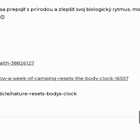
a prepojiť s prírodou a zlepšiť svoj biologický rytmus, mo
😊
alth-38826127
how-a-week-of-camping-resets-the-body-clock-16557
ticle/nature-resets-bodys-clock