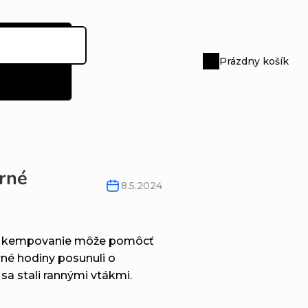
Prázdny košík
Nákupný
košík
rné
8.5.2024
, že kempovanie môže pomôcť
rné hodiny posunuli o
 sa stali rannými vtákmi.