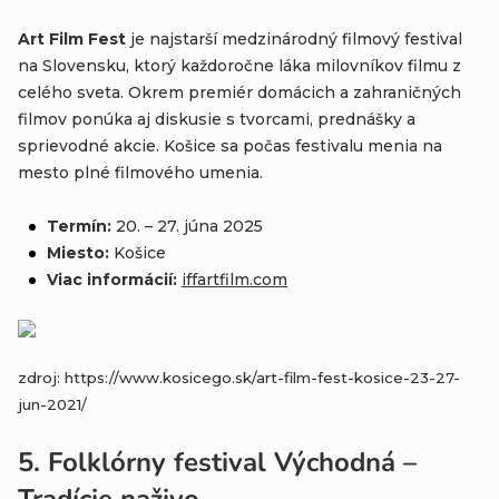
Art Film Fest
je najstarší medzinárodný filmový festival
na Slovensku, ktorý každoročne láka milovníkov filmu z
celého sveta. Okrem premiér domácich a zahraničných
filmov ponúka aj diskusie s tvorcami, prednášky a
sprievodné akcie. Košice sa počas festivalu menia na
mesto plné filmového umenia.
Termín:
20. – 27. júna 2025
Miesto:
Košice
Viac informácií:
iffartfilm
.com
zdroj: https://www.kosicego.sk/art-film-fest-kosice-23-27-
jun-2021/
5.
Folklórny festival Východná –
Tradície naživo