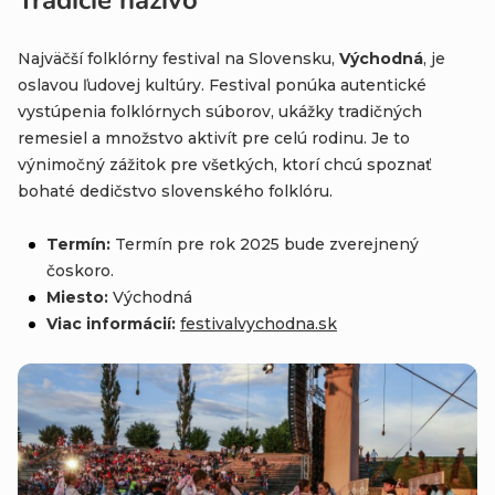
Najväčší folklórny festival na Slovensku,
Východná
, je
oslavou ľudovej kultúry. Festival ponúka autentické
vystúpenia folklórnych súborov, ukážky tradičných
remesiel a množstvo aktivít pre celú rodinu. Je to
výnimočný zážitok pre všetkých, ktorí chcú spoznať
bohaté dedičstvo slovenského folklóru.
Termín:
Termín pre rok 2025 bude zverejnený
čoskoro.
Miesto:
Východná
Viac informácií:
festivalvychodna
.sk