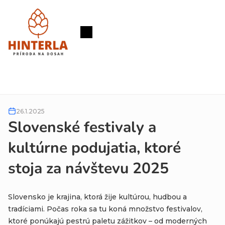
Prejsť
na
obsah
Nákupný
košík
26.1.2025
Slovenské festivaly a
kultúrne podujatia, ktoré
stoja za návštevu 2025
Slovensko je krajina, ktorá žije kultúrou, hudbou a
tradíciami. Počas roka sa tu koná množstvo festivalov,
ktoré ponúkajú pestrú paletu zážitkov – od moderných