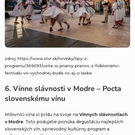
zdroj: https://www.stvr.sk/novinky/tipy-z-
programu/369093/uzite-si-priamy-prenos-z-folklorneho-
festivalu-vo-vychodnej-bude-to-aj-o-laske
6.
Vínne slávnosti v Modre – Pocta
slovenskému vínu
Milovníci vína si prídu na svoje na
Vínnych slávnostiach
v Modre
. Toto podujatie ponúka degustáciu najlepších
slovenských vín, sprievodný kultúrny program a