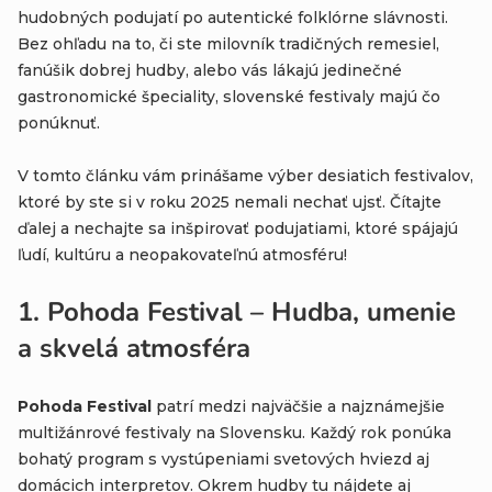
hudobných podujatí po autentické folklórne slávnosti.
Bez ohľadu na to, či ste milovník tradičných remesiel,
fanúšik dobrej hudby, alebo vás lákajú jedinečné
gastronomické špeciality, slovenské festivaly majú čo
ponúknuť.
V tomto článku vám prinášame výber desiatich festivalov,
ktoré by ste si v roku 2025 nemali nechať ujsť. Čítajte
ďalej a nechajte sa inšpirovať podujatiami, ktoré spájajú
ľudí, kultúru a neopakovateľnú atmosféru!
1.
Pohoda Festival – Hudba, umenie
a skvelá atmosféra
Pohoda Festival
patrí medzi najväčšie a najznámejšie
multižánrové festivaly na Slovensku. Každý rok ponúka
bohatý program s vystúpeniami svetových hviezd aj
domácich interpretov. Okrem hudby tu nájdete aj