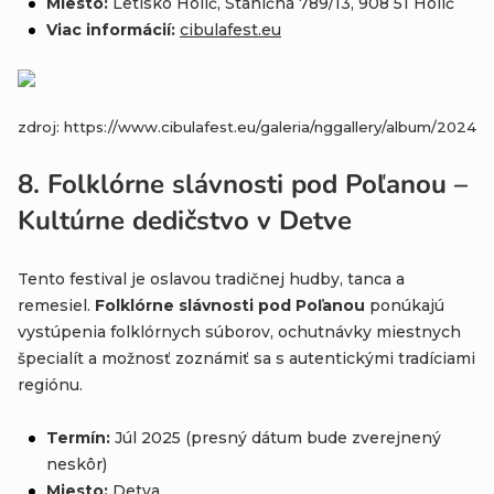
Miesto:
Letisko Holíč, Staničná 789/13, 908 51 Holíč
Viac informácií:
cibulafest
.eu
zdroj: https://www.cibulafest.eu/galeria/nggallery/album/2024
8.
Folklórne slávnosti pod Poľanou –
Kultúrne dedičstvo v Detve
Tento festival je oslavou tradičnej hudby, tanca a
remesiel.
Folklórne slávnosti pod Poľanou
ponúkajú
vystúpenia folklórnych súborov, ochutnávky miestnych
špecialít a možnosť zoznámiť sa s autentickými tradíciami
regiónu.
Termín:
Júl 2025 (presný dátum bude zverejnený
neskôr)
Miesto:
Detva