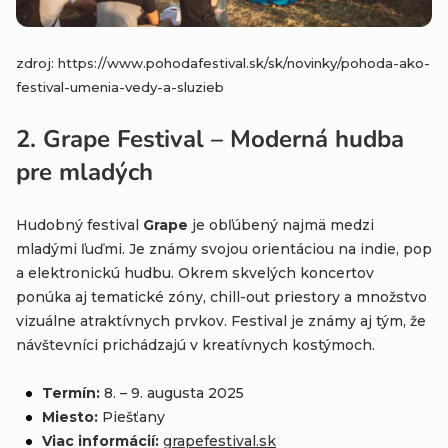
zdroj: https://www.pohodafestival.sk/sk/novinky/pohoda-ako-
festival-umenia-vedy-a-sluzieb
2.
Grape Festival – Moderná hudba
pre mladých
Hudobný festival
Grape
je obľúbený najmä medzi
mladými ľuďmi. Je známy svojou orientáciou na indie, pop
a elektronickú hudbu. Okrem skvelých koncertov
ponúka aj tematické zóny, chill-out priestory a množstvo
vizuálne atraktívnych prvkov. Festival je známy aj tým, že
návštevníci prichádzajú v kreatívnych kostýmoch.
Termín:
8. – 9. augusta 2025
Miesto:
Piešťany
Viac informácií:
grapefestival
.sk