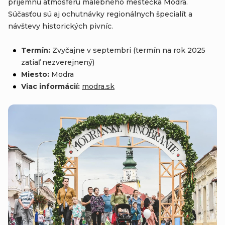
príjemnú atmosféru malebného mestečka Modra.
Súčasťou sú aj ochutnávky regionálnych špecialít a
návštevy historických pivníc.
Termín:
Zvyčajne v septembri (termín na rok 2025
zatiaľ nezverejnený)
Miesto:
Modra
Viac informácií:
modra
.sk