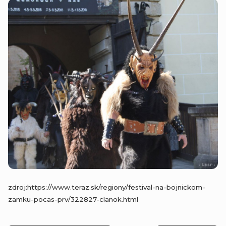
zdroj:https://www.teraz.sk/regiony/festival-na-bojnickom-
zamku-pocas-prv/322827-clanok.html