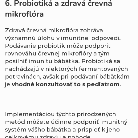
6. Probiotiká a zdravá črevná
mikroflóra
Zdravá črevná mikroflóra zohráva
významnú úlohu v imunitnej odpovedi.
Podávanie probiotík môže podporiť
rovnováhu črevnej mikroflóry a tým
posilniť imunitu bábätka. Probiotiká sa
nachádzajú v niektorých fermentovaných
potravinách, avšak pri podávaní bábätkám
je
vhodné konzultovať to s pediatrom
.
Implementáciou týchto prirodzených
metód môžete účinne podporiť imunitný
systém vášho bábätka a prispieť k jeho
celkovému zdraviu a pohode.