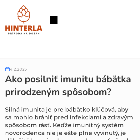
Prejsť
na
obsah
Nákupný
košík
4.2.2025
Ako posilniť imunitu bábätka
prirodzeným spôsobom?
Silná imunita je pre bábätko kľúčová, aby
sa mohlo brániť pred infekciami a zdravým
spôsobom rásť. Keďže imunitný systém
novorodenca nie je ešte plne vyvinutý, je