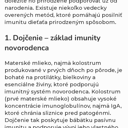
dôležité ho prirodzene podporovať už od
narodenia. Existuje niekoľko vedecky
overených metód, ktoré pomáhajú posilniť
imunitu dieťaťa prirodzeným spôsobom.
1. Dojčenie – základ imunity
novorodenca
Materské mlieko, najmä kolostrum
produkované v prvých dňoch po pôrode, je
bohaté na protilátky, bielkoviny a
esenciálne živiny, ktoré podporujú
imunitný systém novorodenca. Kolostrum
(prvé materské mlieko) obsahuje vysoké
koncentrácie imunoglobulínov, najmä IgA,
ktoré chránia sliznice pred patogénmi.
Dojčenie tak poskytuje bábätku pasívnu
imunitu a podporuje vývoj jeho vlastného