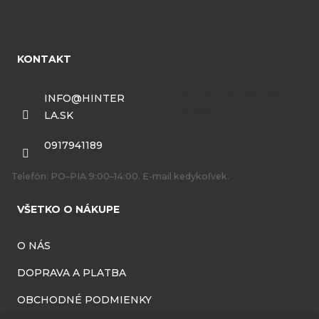
Z
á
KONTAKT
p
ä
INFO
@
HINTER
LA.SK
t
i
0917941189
e
Telefón: PO–PIA 9:00–14:00. E-mail kedykoľvek.
VŠETKO O NÁKUPE
O NÁS
DOPRAVA A PLATBA
OBCHODNÉ PODMIENKY