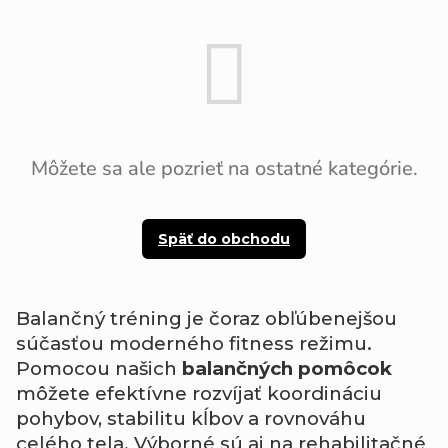
Môžete sa ale pozrieť na ostatné kategórie.
Späť do obchodu
Balančný tréning je čoraz obľúbenejšou
súčasťou moderného fitness režimu.
Pomocou našich
balančných pomôcok
môžete efektívne rozvíjať koordináciu
pohybov, stabilitu kĺbov a rovnováhu
celého tela. Výborné sú aj na rehabilitačné