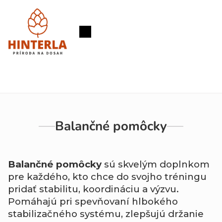
Prejsť
na
obsah
Nákupný
košík
Balančné pomôcky
Balančné pomôcky
sú skvelým doplnkom
pre každého, kto chce do svojho tréningu
pridať stabilitu, koordináciu a výzvu.
Pomáhajú pri spevňovaní hlbokého
stabilizačného systému, zlepšujú držanie