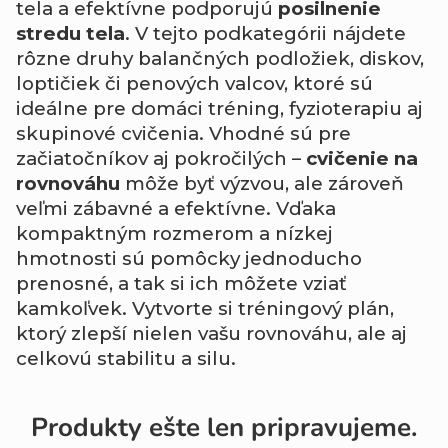
tela a efektívne podporujú
posilnenie
stredu tela
. V tejto podkategórii nájdete
rôzne druhy balančných podložiek, diskov,
loptičiek či penových valcov, ktoré sú
ideálne pre domáci tréning, fyzioterapiu aj
skupinové cvičenia. Vhodné sú pre
začiatočníkov aj pokročilých –
cvičenie na
rovnováhu
môže byť výzvou, ale zároveň
veľmi zábavné a efektívne. Vďaka
kompaktným rozmerom a nízkej
hmotnosti sú pomôcky jednoducho
prenosné, a tak si ich môžete vziať
kamkoľvek. Vytvorte si tréningový plán,
ktorý zlepší nielen vašu rovnováhu, ale aj
celkovú stabilitu a silu.
Produkty ešte len pripravujeme.